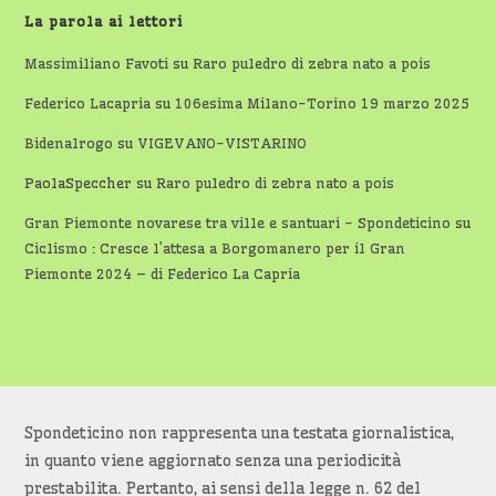
La parola ai lettori
Massimiliano Favoti
su
Raro puledro di zebra nato a pois
Federico Lacapria
su
106esima Milano-Torino 19 marzo 2025
Bidenalrogo
su
VIGEVANO-VISTARINO
PaolaSpeccher
su
Raro puledro di zebra nato a pois
Gran Piemonte novarese tra ville e santuari - Spondeticino
su
Ciclismo : Cresce l’attesa a Borgomanero per il Gran
Piemonte 2024 – di Federico La Capria
Spondeticino non rappresenta una testata giornalistica,
in quanto viene aggiornato senza una periodicità
prestabilita. Pertanto, ai sensi della legge n. 62 del