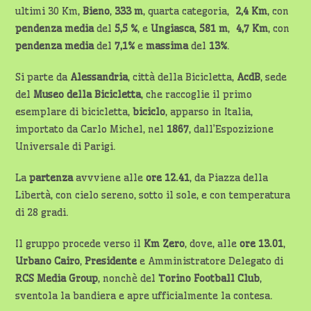
ultimi 30 Km,
Bieno
,
333 m
, quarta categoria,
2,4 Km
, con
pendenza media
del
5,5 %
, e
Ungiasca
,
581 m
,
4,7 Km
, con
pendenza media
del
7,1%
e
massima
del
13%
.
Si parte da
Alessandria
, città della Bicicletta,
AcdB
, sede
del
Museo della
Bicicletta
, che raccoglie il primo
esemplare di bicicletta,
biciclo
, apparso in Italia,
importato da Carlo Michel, nel
1867
, dall’Espozizione
Universale di Parigi.
La
partenza
avvviene alle
ore 12.41
, da Piazza della
Libertà, con cielo sereno, sotto il sole, e con temperatura
di 28 gradi.
Il gruppo procede verso il
Km Zero
, dove, alle
ore 13.01
,
Urbano Cairo
,
Presidente
e Amministratore Delegato di
RCS Media
Group
, nonchè del
Torino Football
Club
,
sventola la bandiera e apre ufficialmente la contesa.