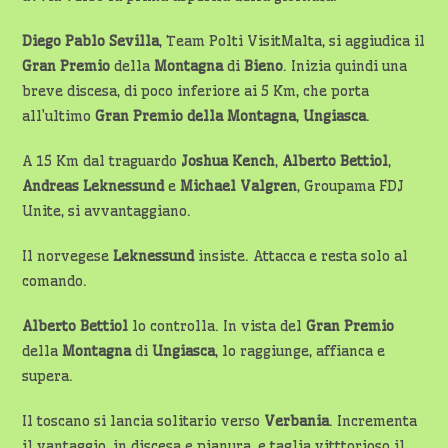
Diego Pablo Sevilla
, Team Polti VisitMalta, si aggiudica il
Gran Premio
della
Montagna
di
Bieno
. Inizia quindi una
breve discesa, di poco inferiore ai 5 Km, che porta
all’ultimo
Gran Premio della Montagna
,
Ungiasca
.
A 15 Km dal traguardo
Joshua Kench
,
Alberto Bettiol
,
Andreas Leknessund
e
Michael Valgren
, Groupama FDJ
Unite, si avvantaggiano.
Il norvegese
Leknessund
insiste. Attacca e resta solo al
comando.
Alberto Bettiol
lo controlla. In vista del
Gran Premio
della
Montagna
di
Ungiasca
, lo raggiunge, affianca e
supera.
Il toscano si lancia solitario verso
Verbania
. Incrementa
il vantaggio, in discesa e pianura, e taglia vitttorioso il