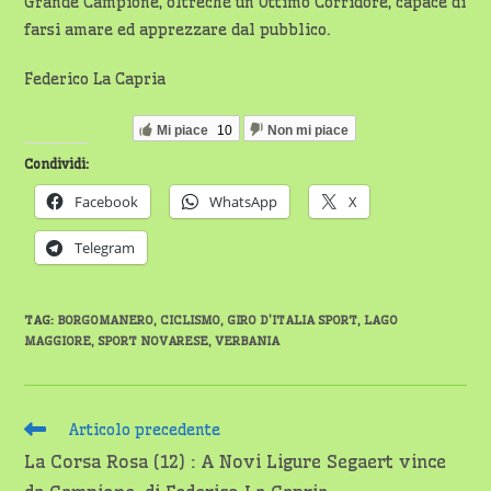
Grande Campione, oltrechè un Ottimo Corridore, capace di
farsi amare ed apprezzare dal pubblico.
Federico La Capria
Mi piace
10
Non mi piace
Condividi:
Facebook
WhatsApp
X
Telegram
TAG
:
BORGOMANERO
,
CICLISMO
,
GIRO D'ITALIA SPORT
,
LAGO
MAGGIORE
,
SPORT NOVARESE
,
VERBANIA
Leggi
Articolo precedente
altri
La Corsa Rosa (12) : A Novi Ligure Segaert vince
articoli