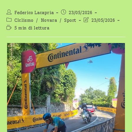
Autore
Articolo
Federico Lacapria
23/05/2026
dell'articolo:
pubblicato:
Categoria
Ultima
CIclismo
/
Novara
/
Sport
23/05/2026
dell'articolo:
modifica
Tempo
5 min di lettura
dell'articolo:
di
lettura: