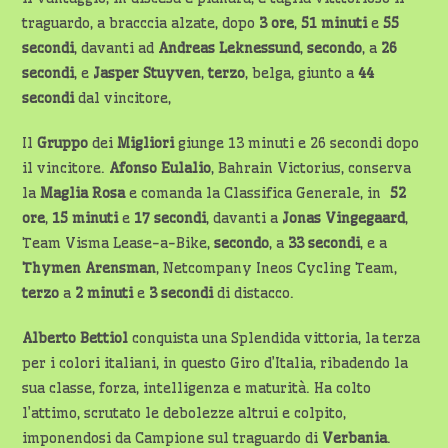
traguardo, a bracccia alzate, dopo
3 ore
,
51 minuti
e
55
secondi
, davanti ad
Andreas
Leknessund
,
secondo
, a
26
secondi
, e
Jasper Stuyven
,
terzo
, belga, giunto a
44
secondi
dal vincitore,
Il
Gruppo
dei
Migliori
giunge 13 minuti e 26 secondi dopo
il vincitore.
Afonso Eulalio
, Bahrain Victorius, conserva
la
Maglia Rosa
e comanda la Classifica Generale, in
52
ore
,
15 minuti
e
17 secondi
, davanti a
Jonas Vingegaard
,
Team Visma Lease-a-Bike,
secondo
, a
33 secondi
, e a
Thymen Arensman
, Netcompany Ineos Cycling Team,
terzo
a
2 minuti
e
3 secondi
di distacco.
Alberto Bettiol
conquista una Splendida vittoria, la terza
per i colori italiani, in questo Giro d’Italia, ribadendo la
sua classe, forza, intelligenza e maturità. Ha colto
l’attimo, scrutato le debolezze altrui e colpito,
imponendosi da Campione sul traguardo di
Verbania
.