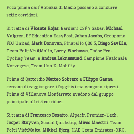
Poco prima dell’Abbazia di Masio passano a condurre
sette corridori.
Si tratta di
Vicente Rojas
, Bardiani CSF 7 Saber,
Michael
Valgren
, EF Education EasyPost,
Johan Jacobs
, Groupama
FDJ United,
Mark Donovan
, Pinarello Q36.5,
Diego Sevilla
,
Team PoltiVisitMalta,
Larry Warbasse
, Tudor Pro-
Cycling Team, e
Andrea Leknessund
, Campione Nazionale
Norvegese, Team Uno X-Mobiliy.
Prima di Qattordio
Matteo Sobrero
e
Filippo Ganna
cercano di raggiungere i fuggitivi ma vengono ripresi.
Prima di Villanova Monferrato evadono dal gruppo
principale altri 5 corridori.
Si tratta di
Francesco Busatto
, Alpecin Premier-Tech,
Jasper Stuyven
, Soudal Quickstep,
Mirco Maestri
, Team
Polti VisitMalta,
Mikkel Bjerg
, UAE Team Emirates-XRG,