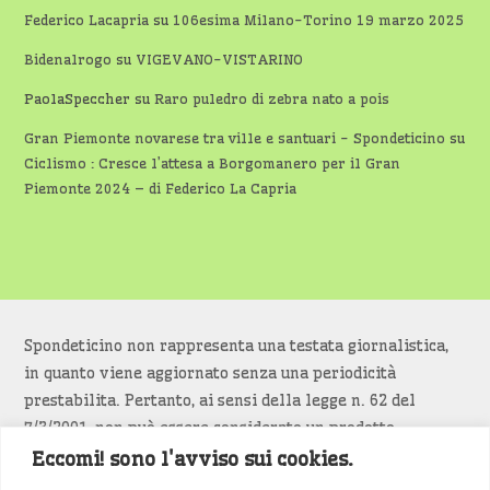
Federico Lacapria
su
106esima Milano-Torino 19 marzo 2025
Bidenalrogo
su
VIGEVANO-VISTARINO
PaolaSpeccher
su
Raro puledro di zebra nato a pois
Gran Piemonte novarese tra ville e santuari - Spondeticino
su
Ciclismo : Cresce l’attesa a Borgomanero per il Gran
Piemonte 2024 – di Federico La Capria
Spondeticino non rappresenta una testata giornalistica,
in quanto viene aggiornato senza una periodicità
prestabilita. Pertanto, ai sensi della legge n. 62 del
7/3/2001, non può essere considerato un prodotto
editoriale.
Eccomi! sono l'avviso sui cookies.