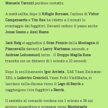
Manuele Tarozzi
perdono contatto.
A metà salita, dopo il
Rifugio Bornass
, l’azione di
Victor
Campenaerts
e
Tim Rex
ha ridotto a 2 minuti lo
svantaggio dai fuggitivi. Davanti cedono il passo anche
Jonas Geens
e
Axel Huens
.
Jack Haig
si aggiudica il
Gran Premio
della
Montagna
di
Piancavallo
davanti a
Larry Warbasse
, secondo, e
Andreas Leknessund
, terzo. Il
Gruppo Maglia Rosa
transita con un distacco di 1 minuto e 22 secondi.
Dopo lo scollinamento
Igor Arrieta
, UAE Team Emirates-
XRG, e
Ludovico Crescioli
, Team Polti VisitMalta, si
lanciano nella discesa verso il
Lago di Barcis
e
raggiungono i tre fuggitivi a
Barcis
.
Il sestetto al comando conduce con 1 minuto e 38 sul
gruppo inseguitore e prosegue verso
Montereale