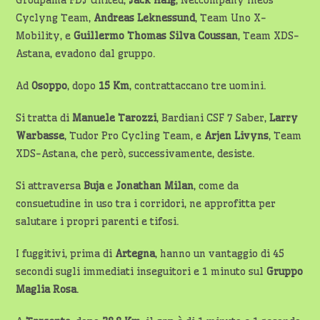
Cyclyng Team,
Andreas Leknessund
, Team Uno X-
Mobility, e
Guillermo Thomas Silva Coussan
, Team XDS-
Astana, evadono dal gruppo.
Ad
Osoppo
, dopo
15 Km
, contrattaccano tre uomini.
Si tratta di
Manuele Tarozzi
, Bardiani CSF 7 Saber,
Larry
Warbasse
, Tudor Pro Cycling Team, e
Arjen
Livyns
, Team
XDS-Astana, che però, successivamente, desiste.
Si attraversa
Buja
e
Jonathan Milan
, come da
consuetudine in uso tra i corridori, ne approfitta per
salutare i propri parenti e tifosi.
I fuggitivi, prima di
Artegna
, hanno un vantaggio di 45
secondi sugli immediati inseguitori e 1 minuto sul
Gruppo
Maglia Rosa
.