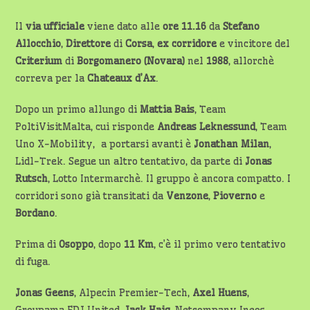
Il
via ufficiale
viene dato alle
ore 11.16
da
Stefano
Allocchio
,
Direttore
di
Corsa
,
ex corridore
e vincitore del
Criterium
di
Borgomanero
(Novara)
nel
1988
, allorchè
correva per la
Chateaux d’Ax
.
Dopo un primo allungo di
Mattia Bais
, Team
PoltiVisitMalta, cui risponde
Andreas Leknessund
, Team
Uno X-Mobility, a portarsi avanti è
Jonathan Milan
,
Lidl-Trek. Segue un altro tentativo, da parte di
Jonas
Rutsch
, Lotto Intermarchè. Il gruppo è ancora compatto. I
corridori sono già transitati da
Venzone
,
Pioverno
e
Bordano
.
Prima di
Osoppo
, dopo
11 Km
, c’è il primo vero tentativo
di fuga.
Jonas Geens
, Alpecin Premier-Tech,
Axel Huens
,
Groupama FDJ United,
Jack Haig
, Netcompany Ineos