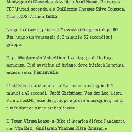
Montagna
di
Clauzetto
, davanti a
Axel Huens
, Groupama
FDJ United,
secondo
, e a
Guillermo Thomas Silva Cousson
,
Team XDS-Astana,
terzo
.
Lungo la discesa, prima di
Travesio
,i fuggitivi, dopo
90
Km
, hanno un vantaggio di 3 minuti e 52 secondi sul
gruppo.
Dopo
Montereale Valcellina
il vantaggio della fuga
aumenta. Ci si avvicina ad
Aviano
, dove inizierà la prima
ascesa verso
Piancavallo
.
I battistrada iniziano la salita con un vantaggio di 4
minuti e 42 secondi.
Jardi Christiaan
Van der Lee
, Team
Picnic PostNL, esce dal gruppo e prova a inseguirli, ma il
suo tentativo viene neutralizzato.
Il
Team Visma Lease-a-Bike
si incarica di fare l’andatura
con
Tim Rex
.
Guillermo Thomas Silva Cousson
e