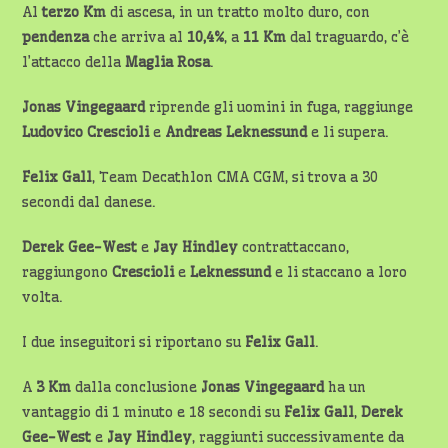
Al
terzo Km
di ascesa, in un tratto molto duro, con
pendenza
che arriva al
10,4%
, a
11 Km
dal traguardo, c’è
l’attacco della
Maglia Rosa
.
Jonas Vingegaard
riprende gli uomini in fuga, raggiunge
Ludovico Crescioli
e
Andreas Leknessund
e li supera.
Felix Gall
, Team Decathlon CMA CGM, si trova a 30
secondi dal danese.
Derek Gee-West
e
Jay Hindley
contrattaccano,
raggiungono
Crescioli
e
Leknessund
e li staccano a loro
volta.
I due inseguitori si riportano su
Felix Gall
.
A
3 Km
dalla conclusione
Jonas Vingegaard
ha un
vantaggio di 1 minuto e 18 secondi su
Felix Gall
,
Derek
Gee-West
e
Jay Hindley
, raggiunti successivamente da