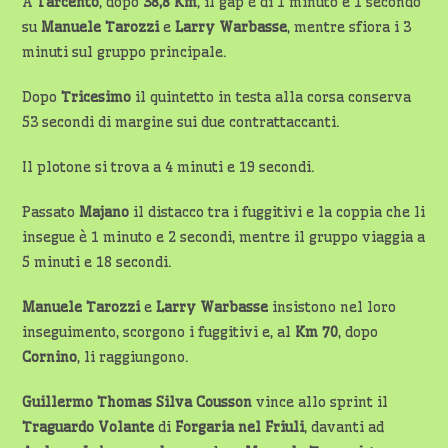
A
Tarcento
, dopo
38,8 Km
, il gap è di 1 minuto e 1 secondo
su
Manuele Tarozzi
e
Larry Warbasse
, mentre sfiora i 3
minuti sul gruppo principale.
Dopo
Tricesimo
il quintetto in testa alla corsa conserva
53 secondi di margine sui due contrattaccanti.
Il plotone si trova a 4 minuti e 19 secondi.
Passato
Majano
il distacco tra i fuggitivi e la coppia che li
insegue è 1 minuto e 2 secondi, mentre il gruppo viaggia a
5 minuti e 18 secondi.
Manuele Tarozzi
e
Larry Warbasse
insistono nel loro
inseguimento, scorgono i fuggitivi e, al
Km 70
, dopo
Cornino
, li raggiungono.
Guillermo Thomas Silva Cousson
vince allo sprint il
Traguardo Volante
di
Forgaria
nel Friuli
, davanti ad