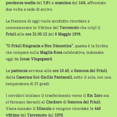
pendenza media
del
7,8
% e
massima
del
14%
, affrontato
due volte e sede di arrivo.
La frazione di oggi vuole anzitutto ricordare e
commemorare le Vittime del
Terremoto
che colpì il
Friuli
alle
ore 21.00.12
del
6 Maggio 1976
.
“Il Friuli Ringrazia e Non Dimentica”
, questa è la Scritta
che compare sulla
Maglia Rosa
celebrativa, indossata
oggi da
Jonas Vingegaard
.
La
partenza
avviene alle
ore 10.45
, a
Gemona del Friuli
,
dalla
Caserma
Goi-Emilio Pantanali
, sotto il sole, con una
temperatura di 27 gradi.
I corridori iniziano il trasferimento verso il
Km Zero
ma
si fermano davanti al
Cimitero
di
Gemona del Friuli
.
Viene suonato il
Silenzio
e vengono ricordate le
440
vittime
del
Terremoto
del
1976
.