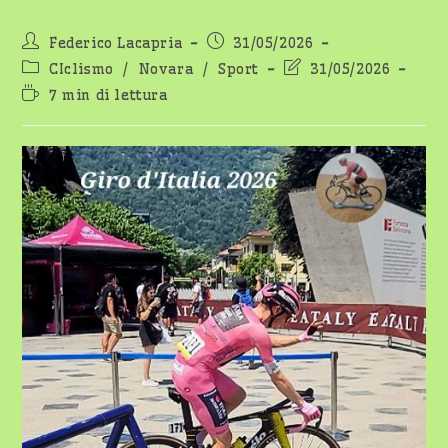
Autore
Articolo
Federico Lacapria
31/05/2026
dell'articolo:
pubblicato:
Categoria
Ultima
CIclismo
/
Novara
/
Sport
31/05/2026
dell'articolo:
modifica
Tempo
7 min di lettura
dell'articolo:
di
lettura: