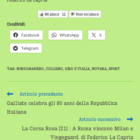
Mi piace
11
Non mi piace
Condividi:
Facebook
WhatsApp
X
Telegram
TAG
:
BORGOMANERO
,
CICLISMO
,
GIRO D'ITALIA
,
NOVARA
,
SPORT
Leggi
Articolo precedente
altri
Galliate celebra gli 80 anni della Repubblica
articoli
Italiana
Articolo successivo
La Corsa Rosa (21) : A Roma vincono Milan e
Vingegaard. di Federico La Capria