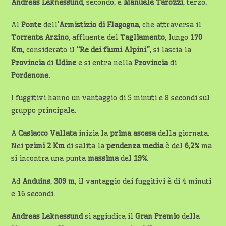
Andreas Leknessund
, secondo, e
Manuele
Tarozzi
, terzo.
Al
Ponte
dell’
Armistizio
di Flagogna
, che attraversa il
Torrente Arzino
, affluente del
Tagliamento
, lungo
170
Km
, considerato il
“Re dei fiumi
Alpini”
, si lascia la
Provincia
di
Udine
e si entra nella
Provincia
di
Pordenone
.
I fuggitivi hanno un vantaggio di 5 minuti e 8 secondi sul
gruppo principale.
A
Casiacco Vallata
inizia la
prima ascesa
della giornata.
Nei
primi 2 Km
di salita la
pendenza media
è del
6,2%
ma
si incontra una punta
massima
del
19%
.
Ad
Anduins
,
309 m
, il vantaggio dei fuggitivi è di 4 minuti
e 16 secondi.
Andreas Leknessund
si aggiudica il
Gran Premio
della