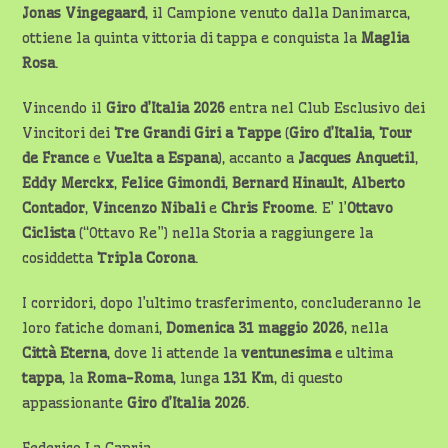
Jonas Vingegaard
, il Campione venuto dalla Danimarca,
ottiene la quinta vittoria di tappa e conquista la
Maglia
Rosa
.
Vincendo il
Giro d’Italia 2026
entra nel Club Esclusivo dei
Vincitori dei
Tre Grandi Giri a Tappe
(
Giro d’Italia
,
Tour
de
France
e
Vuelta a Espana
), accanto a
Jacques Anquetil
,
Eddy Merckx
,
Felice Gimondi
,
Bernard
Hinault
,
Alberto
Contador
,
Vincenzo Nibali
e
Chris
Froome
. E’ l’
Ottavo
Ciclista
(“Ottavo Re”) nella Storia a raggiungere la
cosiddetta
Tripla Corona
.
I corridori, dopo l’ultimo trasferimento, concluderanno le
loro fatiche domani,
Domenica 31 maggio 2026
, nella
Città Eterna
, dove li attende la
ventunesima
e ultima
tappa
, la
Roma-Roma
, lunga
131 Km
, di questo
appassionante
Giro d’Italia 2026
.
Federico La Capria