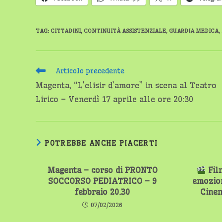
TAG
:
CITTADINI
,
CONTINUITÀ ASSISTENZIALE
,
GUARDIA MEDICA
,
Leggi
Articolo precedente
altri
Magenta, “L’elisir d’amore” in scena al Teatro
articoli
Lirico – Venerdì 17 aprile alle ore 20:30
POTREBBE ANCHE PIACERTI
Magenta – corso di PRONTO
Fil
SOCCORSO PEDIATRICO – 9
emozion
febbraio 20.30
Cine
07/02/2026