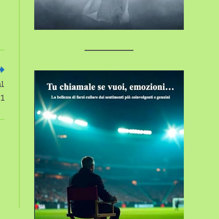
al
21