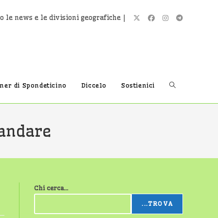
o le news e le divisioni geografiche |
Attiva/disatti
tner di Spondeticino
Diccelo
Sostienici
la
 andare
ricerca
Chi cerca...
sul
...TROVA