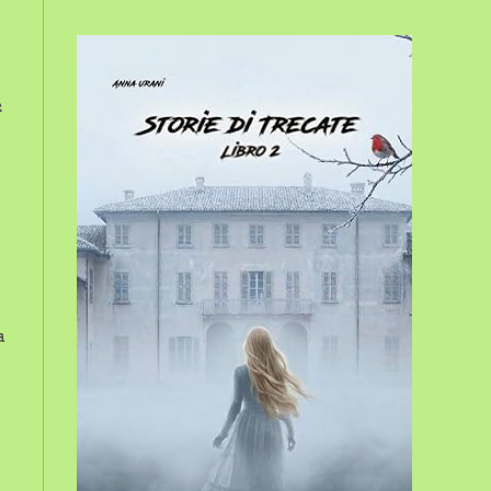
sito
e
web
a