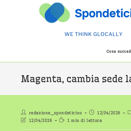
Salta
al
contenuto
Cosa succede
Magenta, cambia sede l
Autore
Articolo
C
redazione_spondeticino
12/04/2026
dell'articolo:
pubblicato:
d
Ultima
Tempo
12/04/2026
1 min di lettura
modifica
di
dell'articolo:
lettura: