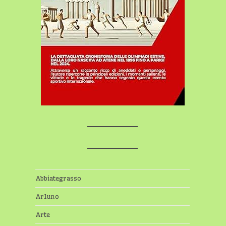
Abbiategrasso
Arluno
Arte