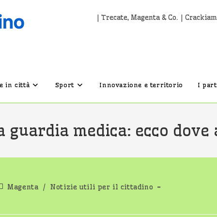
| Trecate, Magenta & Co. | Crackiam
 in città
Sport
Innovazione e territorio
I par
a guardia medica: ecco dove
ategoria
Magenta
/
Notizie utili per il cittadino
ell'articolo: