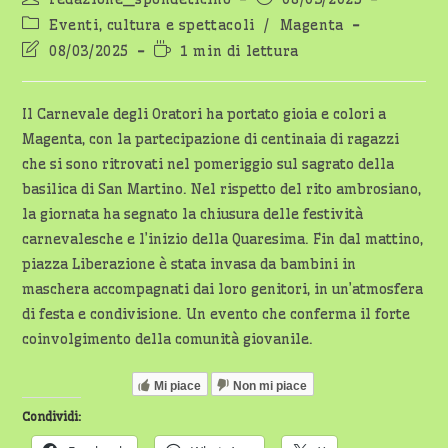
dell'articolo:
pubblicato:
Categoria
Eventi, cultura e spettacoli
/
Magenta
dell'articolo:
Ultima
Tempo
08/03/2025
1 min di lettura
modifica
di
dell'articolo:
lettura:
Il Carnevale degli Oratori ha portato gioia e colori a
Magenta, con la partecipazione di centinaia di ragazzi
che si sono ritrovati nel pomeriggio sul sagrato della
basilica di San Martino. Nel rispetto del rito ambrosiano,
la giornata ha segnato la chiusura delle festività
carnevalesche e l’inizio della Quaresima. Fin dal mattino,
piazza Liberazione è stata invasa da bambini in
maschera accompagnati dai loro genitori, in un’atmosfera
di festa e condivisione. Un evento che conferma il forte
coinvolgimento della comunità giovanile.
Mi piace
Non mi piace
Condividi: