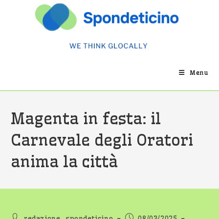
Salta
al
contenuto
Menu
Magenta in festa: il
Carnevale degli Oratori
anima la città
Autore
Articolo
redazione_spondeticino
08/03/2025