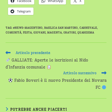
Facebook
WhatsApp
X
Telegram
TAG
:
#NEWS-MAGENTINO
,
BASILICA SAN MARTINO
,
CARNEVALE
,
COMUNITÀ
,
FESTA
,
GIOVANI
,
MAGENTA
,
ORATORI
,
QUARESIMA
Leggi
Articolo precedente
altri
GALLIATE: Aperte le iscrizioni al Nido
articoli
d’Infanzia comunale
Articolo successivo
Fabio Boveri è il nuovo Presidente del Novara
FC
POTREBBE ANCHE PIACERTI