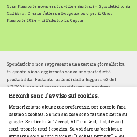
Gran Piemonte novarese tra ville e santuari - Spondeticino
su
Ciclismo : Cresce l’attesa a Borgomanero per il Gran
Piemonte 2024 – di Federico La Capria
Spondeticino non rappresenta una testata giornalistica,
in quanto viene aggiornato senza una periodicità
prestabilita. Pertanto, ai sensi della legge n. 62 del
7/3/2001, non può essere considerato un prodotto
editoriale.
Eccomi! sono l'avviso sui cookies.
Memorizziamo alcune tue preferenze, per poterlo fare
Siamo attenti a non violare copyright e diritti
usiamo i cookies. Se non sai cosa sono fai una ricerca su
d’immagine. Se un contenuto è di tua proprietà e vuoi
google. Se clicchi su "Accept All" consenti l'utilizzo di
richiederne la rimozione
diccelo
(<- clicca per inviarci un
tutti, proprio tutti i cookies. Se voi dare un'occhiata e
messaggio).
attivarne solo alcuni clicca su "Cookies settings" - We