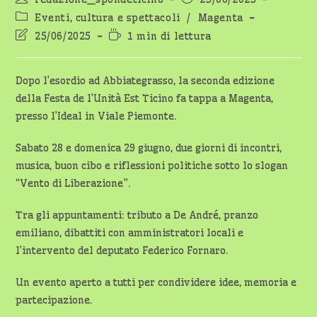
dell'articolo:
pubblicato:
Categoria
Eventi, cultura e spettacoli
/
Magenta
dell'articolo:
Ultima
Tempo
25/06/2025
1 min di lettura
modifica
di
dell'articolo:
lettura:
Dopo l’esordio ad Abbiategrasso, la seconda edizione
della Festa de l’Unità Est Ticino fa tappa a Magenta,
presso l’Ideal in Viale Piemonte.
Sabato 28 e domenica 29 giugno, due giorni di incontri,
musica, buon cibo e riflessioni politiche sotto lo slogan
“Vento di Liberazione”.
Tra gli appuntamenti: tributo a De André, pranzo
emiliano, dibattiti con amministratori locali e
l’intervento del deputato Federico Fornaro.
Un evento aperto a tutti per condividere idee, memoria e
partecipazione.