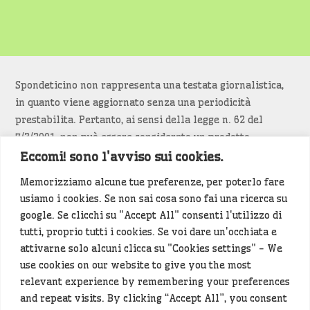
Spondeticino non rappresenta una testata giornalistica,
in quanto viene aggiornato senza una periodicità
prestabilita. Pertanto, ai sensi della legge n. 62 del
7/3/2001, non può essere considerato un prodotto
editoriale.
Eccomi! sono l'avviso sui cookies.
Memorizziamo alcune tue preferenze, per poterlo fare
Siamo attenti a non violare copyright e diritti
usiamo i cookies. Se non sai cosa sono fai una ricerca su
d’immagine. Se un contenuto è di tua proprietà e vuoi
google. Se clicchi su "Accept All" consenti l'utilizzo di
richiederne la rimozione
diccelo
(<- clicca per inviarci un
tutti, proprio tutti i cookies. Se voi dare un'occhiata e
messaggio).
attivarne solo alcuni clicca su "Cookies settings" - We
use cookies on our website to give you the most
Alcuni articoli sono generati in bozza rielaborando, con
relevant experience by remembering your preferences
l'intelligenza artificiale generativa, contenuti
and repeat visits. By clicking “Accept All”, you consent
provenienti da fonti istituzionali e altri siti di interesse