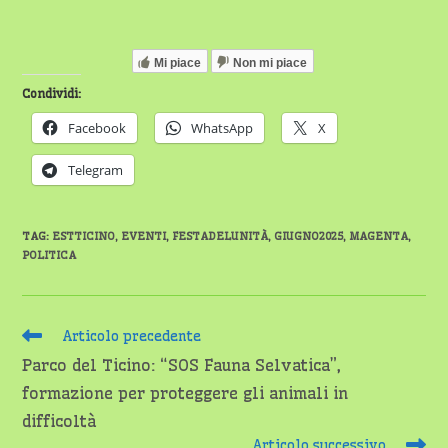
Mi piace
Non mi piace
Condividi:
Facebook
WhatsApp
X
Telegram
TAG
:
ESTTICINO
,
EVENTI
,
FESTADELUNITÀ
,
GIUGNO2025
,
MAGENTA
,
POLITICA
Leggi
Articolo precedente
altri
Parco del Ticino: “SOS Fauna Selvatica”,
articoli
formazione per proteggere gli animali in
difficoltà
Articolo successivo