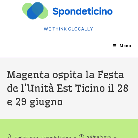
Salta
al
contenuto
Menu
Magenta ospita la Festa
de l’Unità Est Ticino il 28
e 29 giugno
Autore
Articolo
redazione_spondeticino
25/06/2025