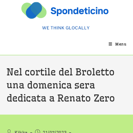
Salta
al
contenuto
Menu
Nel cortile del Broletto
una domenica sera
dedicata a Renato Zero
Autore
Articolo
Kikka
21/07/2023