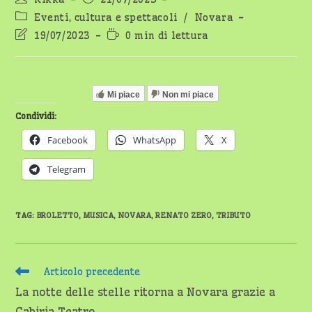
dell'articolo:
pubblicato:
Categoria
Eventi, cultura e spettacoli
/
Novara
dell'articolo:
Ultima
Tempo
19/07/2023
0 min di lettura
modifica
di
dell'articolo:
lettura:
Mi piace
Non mi piace
Condividi:
Facebook
WhatsApp
X
Telegram
TAG
:
BROLETTO
,
MUSICA
,
NOVARA
,
RENATO ZERO
,
TRIBUTO
Leggi
Articolo precedente
altri
La notte delle stelle ritorna a Novara grazie a
articoli
Cabiria Teatro