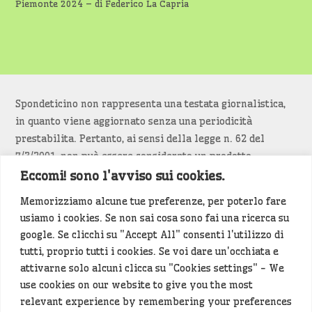
Piemonte 2024 – di Federico La Capria
Spondeticino non rappresenta una testata giornalistica,
in quanto viene aggiornato senza una periodicità
prestabilita. Pertanto, ai sensi della legge n. 62 del
7/3/2001, non può essere considerato un prodotto
editoriale.
Eccomi! sono l'avviso sui cookies.
Memorizziamo alcune tue preferenze, per poterlo fare
Siamo attenti a non violare copyright e diritti
usiamo i cookies. Se non sai cosa sono fai una ricerca su
d’immagine. Se un contenuto è di tua proprietà e vuoi
google. Se clicchi su "Accept All" consenti l'utilizzo di
richiederne la rimozione
diccelo
(<- clicca per inviarci un
tutti, proprio tutti i cookies. Se voi dare un'occhiata e
messaggio).
attivarne solo alcuni clicca su "Cookies settings" - We
use cookies on our website to give you the most
Alcuni articoli sono generati in bozza rielaborando, con
relevant experience by remembering your preferences
l'intelligenza artificiale generativa, contenuti