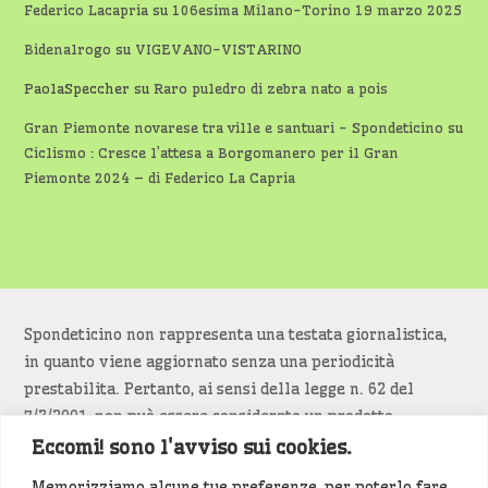
Federico Lacapria
su
106esima Milano-Torino 19 marzo 2025
Bidenalrogo
su
VIGEVANO-VISTARINO
PaolaSpeccher
su
Raro puledro di zebra nato a pois
Gran Piemonte novarese tra ville e santuari - Spondeticino
su
Ciclismo : Cresce l’attesa a Borgomanero per il Gran
Piemonte 2024 – di Federico La Capria
Spondeticino non rappresenta una testata giornalistica,
in quanto viene aggiornato senza una periodicità
prestabilita. Pertanto, ai sensi della legge n. 62 del
7/3/2001, non può essere considerato un prodotto
editoriale.
Eccomi! sono l'avviso sui cookies.
Memorizziamo alcune tue preferenze, per poterlo fare