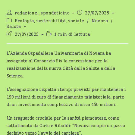
Autore
Articolo
redazione_spondeticino
27/07/2025
dell'articolo:
pubblicato:
Categoria
Ecologia, sostenibilità, sociale
/
Novara
/
dell'articolo:
Salute
Ultima
Tempo
27/07/2025
1 min di lettura
modifica
di
dell'articolo:
lettura:
L’Azienda Ospedaliera Universitaria di Novara ha
assegnato al Consorzio Sis la concessione per la
realizzazione della nuova Città della Salute e della
Scienza.
L’assegnazione rispetta i tempi previsti per mantenere i
190 milioni di euro di finanziamento ministeriale, parte
di un investimento complessivo di circa 450 milioni.
Un traguardo cruciale per la sanità piemontese, come
sottolineato da Cirio e Riboldi: “Novara compie un passo
decisivo verso l’avvio del cantiere”.