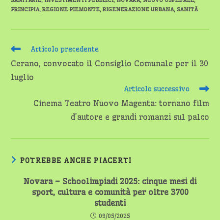
SANITARIE
,
INVESTIMENTI PUBBLICI
,
NOVARA
,
NUOVO OSPEDALE
,
PRINCIPIA
,
REGIONE PIEMONTE
,
RIGENERAZIONE URBANA
,
SANITÀ
Leggi
Articolo precedente
altri
Cerano, convocato il Consiglio Comunale per il 30
articoli
luglio
Articolo successivo
Cinema Teatro Nuovo Magenta: tornano film
d’autore e grandi romanzi sul palco
POTREBBE ANCHE PIACERTI
Novara – Schoolimpiadi 2025: cinque mesi di
sport, cultura e comunità per oltre 3700
studenti
09/05/2025