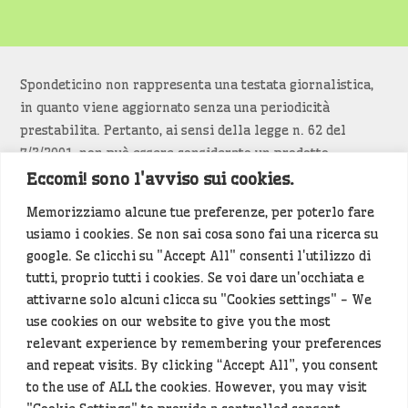
Spondeticino non rappresenta una testata giornalistica,
in quanto viene aggiornato senza una periodicità
prestabilita. Pertanto, ai sensi della legge n. 62 del
7/3/2001, non può essere considerato un prodotto
editoriale.
Eccomi! sono l'avviso sui cookies.
Memorizziamo alcune tue preferenze, per poterlo fare
Siamo attenti a non violare copyright e diritti
usiamo i cookies. Se non sai cosa sono fai una ricerca su
d’immagine. Se un contenuto è di tua proprietà e vuoi
google. Se clicchi su "Accept All" consenti l'utilizzo di
richiederne la rimozione
diccelo
(<- clicca per inviarci un
tutti, proprio tutti i cookies. Se voi dare un'occhiata e
messaggio).
attivarne solo alcuni clicca su "Cookies settings" - We
use cookies on our website to give you the most
Alcuni articoli sono generati in bozza rielaborando, con
relevant experience by remembering your preferences
l'intelligenza artificiale generativa, contenuti
and repeat visits. By clicking “Accept All”, you consent
provenienti da fonti istituzionali e altri siti di interesse
to the use of ALL the cookies. However, you may visit
locale. Prima della pubblicazioni l'articolo viene