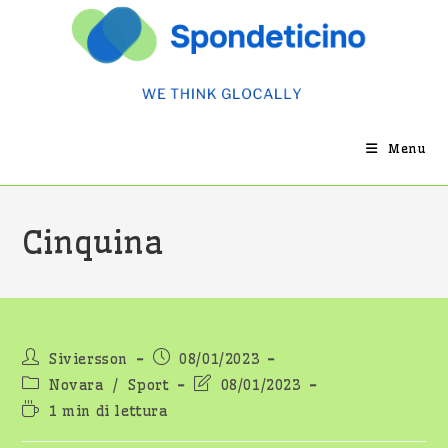
Salta
al
contenuto
Menu
Cinquina
Autore
Articolo
Siviersson
08/01/2023
dell'articolo:
pubblicato:
Categoria
Ultima
Novara
/
Sport
08/01/2023
dell'articolo:
modifica
Tempo
1 min di lettura
dell'articolo:
di
lettura: