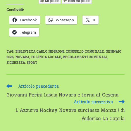
Mi piace
Non mi piace
Condividi:
Facebook
WhatsApp
X
Telegram
TAG
:
BIBLIOTECA CARLO NEGRONI
,
CONSIGLIO COMUNALE
,
GENNAIO
2026
,
NOVARA
,
POLITICA LOCALE
,
REGOLAMENTI COMUNALI
,
SICUREZZA
,
SPORT
Leggi
Articolo precedente
altri
Giovanni Perini lascia Novara e torna al Cesena
articoli
Articolo successivo
L’Azzurra Hockey Novara surclassa Monza ! di
Federico La Capria