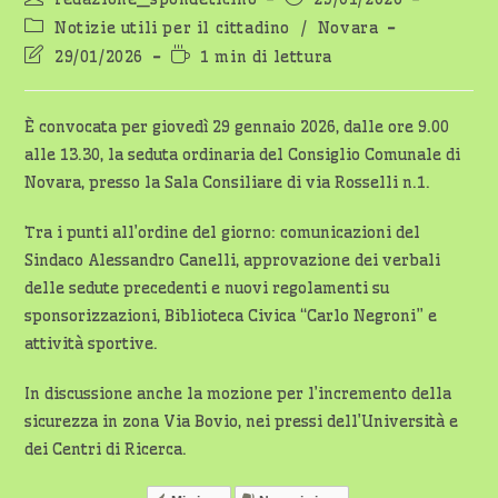
dell'articolo:
pubblicato:
Categoria
Notizie utili per il cittadino
/
Novara
dell'articolo:
Ultima
Tempo
29/01/2026
1 min di lettura
modifica
di
dell'articolo:
lettura:
È convocata per giovedì 29 gennaio 2026, dalle ore 9.00
alle 13.30, la seduta ordinaria del Consiglio Comunale di
Novara, presso la Sala Consiliare di via Rosselli n.1.
Tra i punti all’ordine del giorno: comunicazioni del
Sindaco Alessandro Canelli, approvazione dei verbali
delle sedute precedenti e nuovi regolamenti su
sponsorizzazioni, Biblioteca Civica “Carlo Negroni” e
attività sportive.
In discussione anche la mozione per l’incremento della
sicurezza in zona Via Bovio, nei pressi dell’Università e
dei Centri di Ricerca.