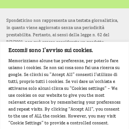
Spondeticino non rappresenta una testata giornalistica,
in quanto viene aggiornato senza una periodicità
prestabilita. Pertanto, ai sensi della legge n. 62 del
7/3/2001, non può essere considerato un prodotto
editoriale.
Eccomi! sono l'avviso sui cookies.
Memorizziamo alcune tue preferenze, per poterlo fare
Siamo attenti a non violare copyright e diritti
usiamo i cookies. Se non sai cosa sono fai una ricerca su
d’immagine. Se un contenuto è di tua proprietà e vuoi
google. Se clicchi su "Accept All" consenti l'utilizzo di
richiederne la rimozione
diccelo
(<- clicca per inviarci un
tutti, proprio tutti i cookies. Se voi dare un'occhiata e
messaggio).
attivarne solo alcuni clicca su "Cookies settings" - We
use cookies on our website to give you the most
Alcuni articoli sono generati in bozza rielaborando, con
relevant experience by remembering your preferences
l'intelligenza artificiale generativa, contenuti
and repeat visits. By clicking “Accept All”, you consent
provenienti da fonti istituzionali e altri siti di interesse
to the use of ALL the cookies. However, you may visit
locale. Prima della pubblicazioni l'articolo viene
"Cookie Settings" to provide a controlled consent.
controllato dalla redazione.