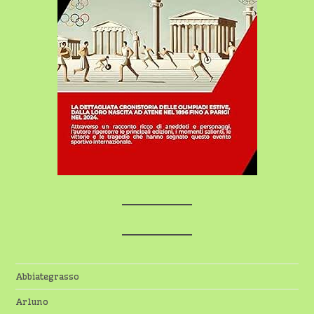
Abbiategrasso
Arluno