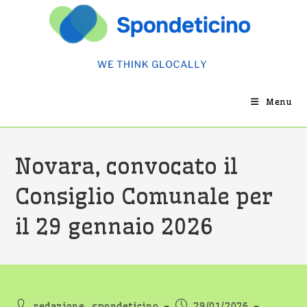
Salta
al
contenuto
Menu
Novara, convocato il
Consiglio Comunale per
il 29 gennaio 2026
Autore
Articolo
redazione_spondeticino
29/01/2026