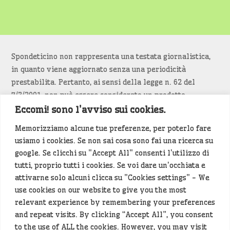
Spondeticino non rappresenta una testata giornalistica,
in quanto viene aggiornato senza una periodicità
prestabilita. Pertanto, ai sensi della legge n. 62 del
7/3/2001, non può essere considerato un prodotto
editoriale.
Eccomi! sono l'avviso sui cookies.
Memorizziamo alcune tue preferenze, per poterlo fare
Siamo attenti a non violare copyright e diritti
usiamo i cookies. Se non sai cosa sono fai una ricerca su
d’immagine. Se un contenuto è di tua proprietà e vuoi
google. Se clicchi su "Accept All" consenti l'utilizzo di
richiederne la rimozione
diccelo
(<- clicca per inviarci un
tutti, proprio tutti i cookies. Se voi dare un'occhiata e
messaggio).
attivarne solo alcuni clicca su "Cookies settings" - We
use cookies on our website to give you the most
Alcuni articoli sono generati in bozza rielaborando, con
relevant experience by remembering your preferences
l'intelligenza artificiale generativa, contenuti
and repeat visits. By clicking “Accept All”, you consent
provenienti da fonti istituzionali e altri siti di interesse
to the use of ALL the cookies. However, you may visit