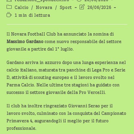
dell'articolo:
pubblicato:
Categoria
Ultima
Calcio
/
Novara
/
Sport
26/06/2026
dell'articolo:
modifica
Tempo
1 min di lettura
dell'articolo:
di
lettura:
Il Novara Football Club ha annunciato la nomina di
Massimo Gardano
come nuovo responsabile del settore
giovanile a partire dal 1° luglio.
Gardano arriva in azzurro dopo una lunga esperienza nel
calcio italiano, maturata tra panchine di Lega Pro e Serie
D, attività di scouting europeo e il lavoro svolto nel
Parma Calcio. Nelle ultime tre stagioni ha guidato con
successo il settore giovanile della Pro Vercelli.
Il club ha inoltre ringraziato Giovanni Serao per il
lavoro svolto, culminato con la conquista del Campionato
Primavera 4, augurandogli il meglio per il futuro
professionale.