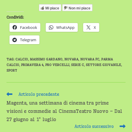
Mi piace
Non mi piace
Condividi:
Facebook
WhatsApp
X
Telegram
TAG
:
CALCIO
,
MASSIMO GARDANO
,
NOVARA
,
NOVARA FC
,
PARMA
CALCIO
,
PRIMAVERA 4
,
PRO VERCELLI
,
SERIE C
,
SETTORE GIOVANILE
,
SPORT
Leggi
Articolo precedente
altri
Magenta, una settimana di cinema tra prime
articoli
visioni e commedie al CinemaTeatro Nuovo – Dal
27 giugno al 1° luglio
Articolo successivo