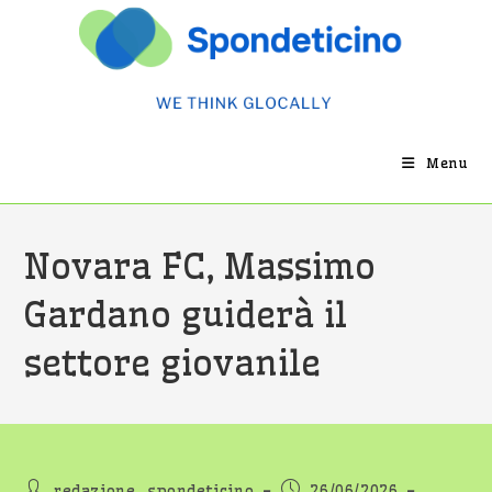
Salta
al
contenuto
Menu
Novara FC, Massimo
Gardano guiderà il
settore giovanile
Autore
Articolo
redazione_spondeticino
26/06/2026