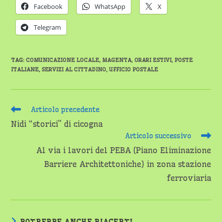
Facebook
WhatsApp
X
Telegram
TAG
:
COMUNICAZIONE LOCALE
,
MAGENTA
,
ORARI ESTIVI
,
POSTE
ITALIANE
,
SERVIZI AL CITTADINO
,
UFFICIO POSTALE
Leggi
Articolo precedente
altri
Nidi “storici” di cicogna
articoli
Articolo successivo
Al via i lavori del PEBA (Piano Eliminazione
Barriere Architettoniche) in zona stazione
ferroviaria