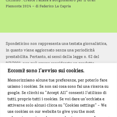
Piemonte 2024 – di Federico La Capria
Spondeticino non rappresenta una testata giornalistica,
in quanto viene aggiornato senza una periodicità
prestabilita. Pertanto, ai sensi della legge n. 62 del
7/3/2001, non può essere considerato un prodotto
editoriale.
Eccomi! sono l'avviso sui cookies.
Memorizziamo alcune tue preferenze, per poterlo fare
Siamo attenti a non violare copyright e diritti
usiamo i cookies. Se non sai cosa sono fai una ricerca su
d’immagine. Se un contenuto è di tua proprietà e vuoi
google. Se clicchi su "Accept All" consenti l'utilizzo di
richiederne la rimozione
diccelo
(<- clicca per inviarci un
tutti, proprio tutti i cookies. Se voi dare un'occhiata e
messaggio).
attivarne solo alcuni clicca su "Cookies settings" - We
use cookies on our website to give you the most
Alcuni articoli sono generati in bozza rielaborando, con