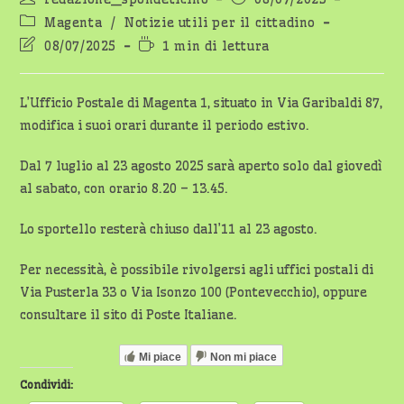
dell'articolo:
pubblicato:
Categoria
Magenta
/
Notizie utili per il cittadino
dell'articolo:
Ultima
Tempo
08/07/2025
1 min di lettura
modifica
di
dell'articolo:
lettura:
L’Ufficio Postale di Magenta 1, situato in Via Garibaldi 87,
modifica i suoi orari durante il periodo estivo.
Dal 7 luglio al 23 agosto 2025 sarà aperto solo dal giovedì
al sabato, con orario 8.20 – 13.45.
Lo sportello resterà chiuso dall’11 al 23 agosto.
Per necessità, è possibile rivolgersi agli uffici postali di
Via Pusterla 33 o Via Isonzo 100 (Pontevecchio), oppure
consultare il sito di Poste Italiane.
Mi piace
Non mi piace
Condividi: