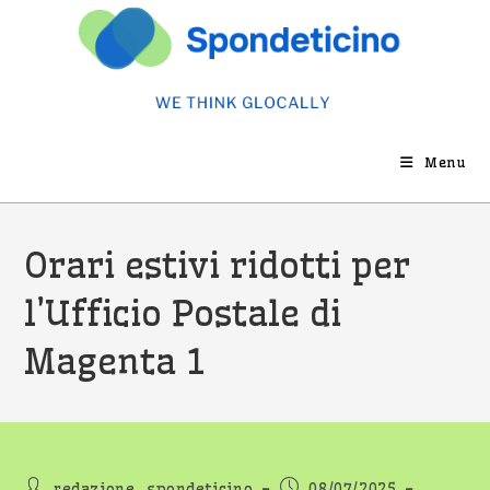
Salta
al
contenuto
Menu
Orari estivi ridotti per
l’Ufficio Postale di
Magenta 1
Autore
Articolo
redazione_spondeticino
08/07/2025