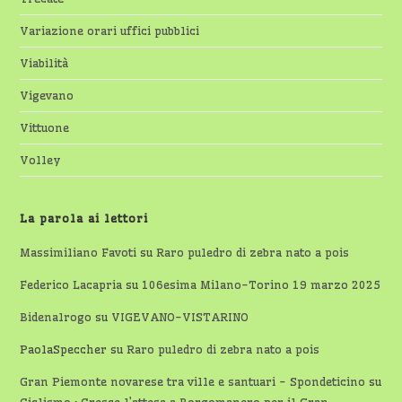
Variazione orari uffici pubblici
Viabilità
Vigevano
Vittuone
Volley
La parola ai lettori
Massimiliano Favoti
su
Raro puledro di zebra nato a pois
Federico Lacapria
su
106esima Milano-Torino 19 marzo 2025
Bidenalrogo
su
VIGEVANO-VISTARINO
PaolaSpeccher
su
Raro puledro di zebra nato a pois
Gran Piemonte novarese tra ville e santuari - Spondeticino
su
Ciclismo : Cresce l’attesa a Borgomanero per il Gran