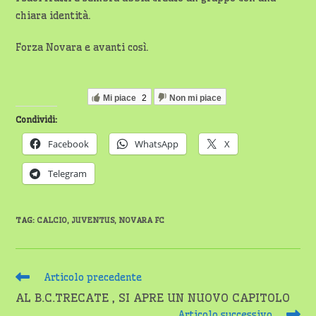
chiara identità.
Forza Novara e avanti così.
Mi piace
2
Non mi piace
Condividi:
Facebook
WhatsApp
X
Telegram
TAG
:
CALCIO
,
JUVENTUS
,
NOVARA FC
Leggi
Articolo precedente
altri
AL B.C.TRECATE , SI APRE UN NUOVO CAPITOLO
articoli
Articolo successivo