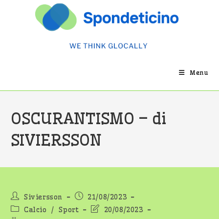
Salta
al
contenuto
Menu
OSCURANTISMO – di
SIVIERSSON
Autore
Articolo
Siviersson
21/08/2023
dell'articolo:
pubblicato:
Categoria
Ultima
Calcio
/
Sport
20/08/2023
dell'articolo:
modifica