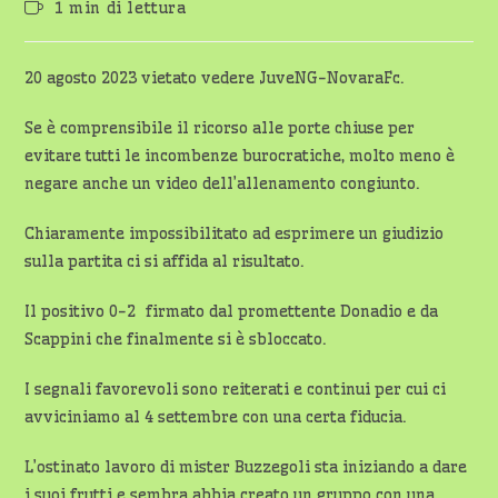
Tempo
1 min di lettura
dell'articolo:
di
lettura:
20 agosto 2023 vietato vedere JuveNG-NovaraFc.
Se è comprensibile il ricorso alle porte chiuse per
evitare tutti le incombenze burocratiche, molto meno è
negare anche un video dell’allenamento congiunto.
Chiaramente impossibilitato ad esprimere un giudizio
sulla partita ci si affida al risultato.
Il positivo 0-2 firmato dal promettente Donadio e da
Scappini che finalmente si è sbloccato.
I segnali favorevoli sono reiterati e continui per cui ci
avviciniamo al 4 settembre con una certa fiducia.
L’ostinato lavoro di mister Buzzegoli sta iniziando a dare
i suoi frutti e sembra abbia creato un gruppo con una