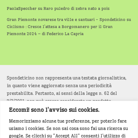
PaolaSpeccher
su
Raro puledro di zebra nato a pois
Gran Piemonte novarese tra ville e santuari - Spondeticino
su
Ciclismo : Cresce l’attesa a Borgomanero per il Gran
Piemonte 2024 – di Federico La Capria
Spondeticino non rappresenta una testata giornalistica,
in quanto viene aggiornato senza una periodicità
prestabilita. Pertanto, ai sensi della legge n. 62 del
7/3/2001, non può essere considerato un prodotto
editoriale.
Eccomi! sono l'avviso sui cookies.
Memorizziamo alcune tue preferenze, per poterlo fare
Siamo attenti a non violare copyright e diritti
usiamo i cookies. Se non sai cosa sono fai una ricerca su
d’immagine. Se un contenuto è di tua proprietà e vuoi
google. Se clicchi su "Accept All" consenti l'utilizzo di