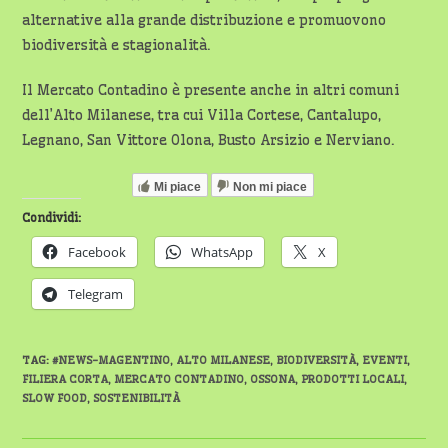
alternative alla grande distribuzione e promuovono
biodiversità e stagionalità.
Il Mercato Contadino è presente anche in altri comuni
dell’Alto Milanese, tra cui Villa Cortese, Cantalupo,
Legnano, San Vittore Olona, Busto Arsizio e Nerviano.
Mi piace
Non mi piace
Condividi:
Facebook
WhatsApp
X
Telegram
TAG
:
#NEWS-MAGENTINO
,
ALTO MILANESE
,
BIODIVERSITÀ
,
EVENTI
,
FILIERA CORTA
,
MERCATO CONTADINO
,
OSSONA
,
PRODOTTI LOCALI
,
SLOW FOOD
,
SOSTENIBILITÀ