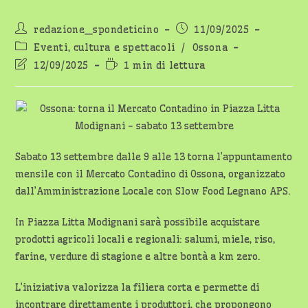
Autore
Articolo
redazione_spondeticino
11/09/2025
dell'articolo:
pubblicato:
Categoria
Eventi, cultura e spettacoli
/
Ossona
dell'articolo:
Ultima
Tempo
12/09/2025
1 min di lettura
modifica
di
dell'articolo:
lettura:
Sabato 13 settembre dalle 9 alle 13 torna l’appuntamento
mensile con il Mercato Contadino di Ossona, organizzato
dall’Amministrazione Locale con Slow Food Legnano APS.
In Piazza Litta Modignani sarà possibile acquistare
prodotti agricoli locali e regionali: salumi, miele, riso,
farine, verdure di stagione e altre bontà a km zero.
L’iniziativa valorizza la filiera corta e permette di
incontrare direttamente i produttori, che propongono