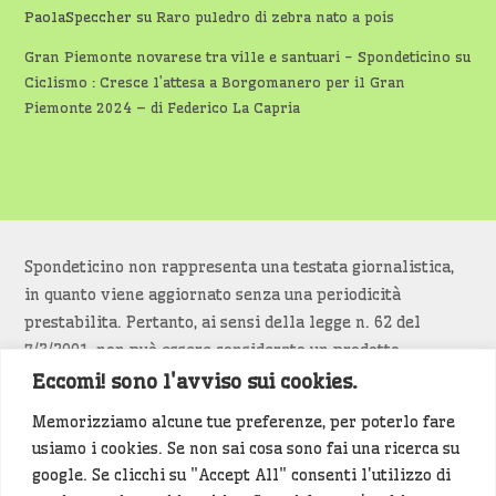
PaolaSpeccher
su
Raro puledro di zebra nato a pois
Gran Piemonte novarese tra ville e santuari - Spondeticino
su
Ciclismo : Cresce l’attesa a Borgomanero per il Gran
Piemonte 2024 – di Federico La Capria
Spondeticino non rappresenta una testata giornalistica,
in quanto viene aggiornato senza una periodicità
prestabilita. Pertanto, ai sensi della legge n. 62 del
7/3/2001, non può essere considerato un prodotto
editoriale.
Eccomi! sono l'avviso sui cookies.
Memorizziamo alcune tue preferenze, per poterlo fare
Siamo attenti a non violare copyright e diritti
usiamo i cookies. Se non sai cosa sono fai una ricerca su
d’immagine. Se un contenuto è di tua proprietà e vuoi
google. Se clicchi su "Accept All" consenti l'utilizzo di
richiederne la rimozione
diccelo
(<- clicca per inviarci un