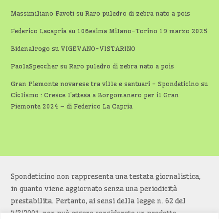
Massimiliano Favoti
su
Raro puledro di zebra nato a pois
Federico Lacapria
su
106esima Milano-Torino 19 marzo 2025
Bidenalrogo
su
VIGEVANO-VISTARINO
PaolaSpeccher
su
Raro puledro di zebra nato a pois
Gran Piemonte novarese tra ville e santuari - Spondeticino
su
Ciclismo : Cresce l’attesa a Borgomanero per il Gran
Piemonte 2024 – di Federico La Capria
Spondeticino non rappresenta una testata giornalistica,
in quanto viene aggiornato senza una periodicità
prestabilita. Pertanto, ai sensi della legge n. 62 del
7/3/2001, non può essere considerato un prodotto