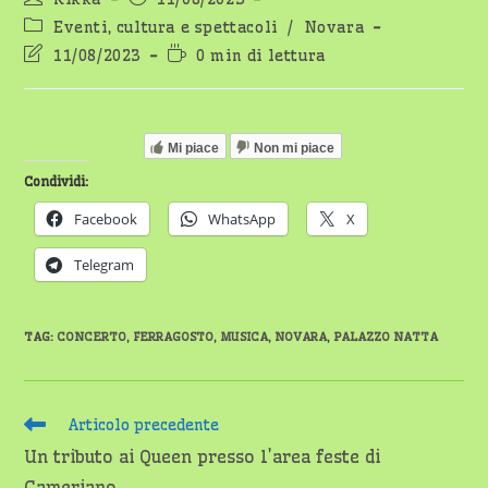
dell'articolo:
pubblicato:
Categoria
Eventi, cultura e spettacoli
/
Novara
dell'articolo:
Ultima
Tempo
11/08/2023
0 min di lettura
modifica
di
dell'articolo:
lettura:
Mi piace
Non mi piace
Condividi:
Facebook
WhatsApp
X
Telegram
TAG
:
CONCERTO
,
FERRAGOSTO
,
MUSICA
,
NOVARA
,
PALAZZO NATTA
Leggi
Articolo precedente
altri
Un tributo ai Queen presso l’area feste di
articoli
Cameriano