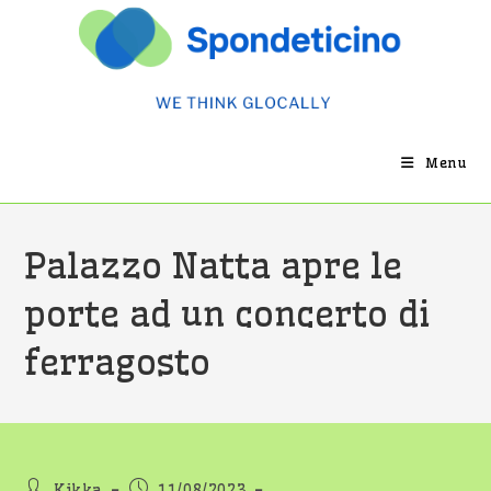
Salta
al
contenuto
Menu
Palazzo Natta apre le
porte ad un concerto di
ferragosto
Autore
Articolo
Kikka
11/08/2023