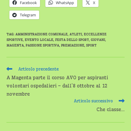
Facebook
WhatsApp
X
Telegram
TAG
:
AMMINISTRAZIONE COMUNALE
,
ATLETI
,
ECCELLENZE
SPORTIVE
,
EVENTO LOCALE
,
FESTA DELLO SPORT
,
GIOVANI
,
MAGENTA
,
PASSIONE SPORTIVA
,
PREMIAZIONE
,
SPORT
Leggi
Articolo precedente
altri
A Magenta parte il corso AVO per aspiranti
articoli
volontari ospedalieri – dall’8 ottobre al 12
novembre
Articolo successivo
Che classe…