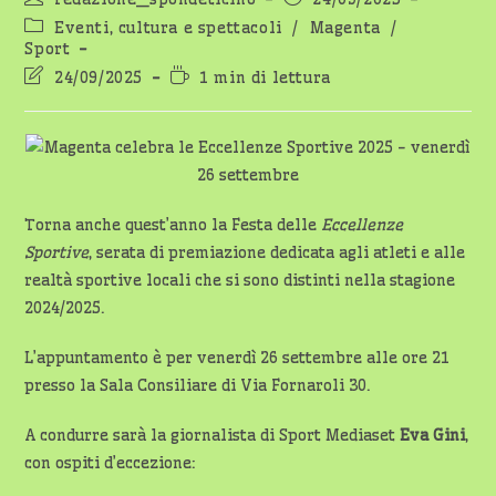
dell'articolo:
pubblicato:
Categoria
Eventi, cultura e spettacoli
/
Magenta
/
dell'articolo:
Sport
Ultima
Tempo
24/09/2025
1 min di lettura
modifica
di
dell'articolo:
lettura:
Torna anche quest’anno la Festa delle
Eccellenze
Sportive
, serata di premiazione dedicata agli atleti e alle
realtà sportive locali che si sono distinti nella stagione
2024/2025.
L’appuntamento è per venerdì 26 settembre alle ore 21
presso la Sala Consiliare di Via Fornaroli 30.
A condurre sarà la giornalista di Sport Mediaset
Eva Gini
,
con ospiti d’eccezione: