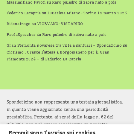
Massimiliano Favoti
su
Raro puledro di zebra nato a pois
Federico Lacapria
su
106esima Milano-Torino 19 marzo 2025
Bidenalrogo
su
VIGEVANO-VISTARINO
PaolaSpeccher
su
Raro puledro di zebra nato a pois
Gran Piemonte novarese tra ville e santuari - Spondeticino
su
Ciclismo : Cresce l’attesa a Borgomanero per il Gran
Piemonte 2024 – di Federico La Capria
Spondeticino non rappresenta una testata giornalistica,
in quanto viene aggiornato senza una periodicità
prestabilita. Pertanto, ai sensi della legge n. 62 del
7/3/2001, non può essere considerato un prodotto
editoriale.
Eccomi! sono l'avviso sui cookies.