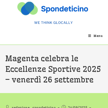
Salta
al
contenuto
Menu
Magenta celebra le
Eccellenze Sportive 2025
– venerdì 26 settembre
Autore
Articolo
redazione_spondeticino
24/09/2025