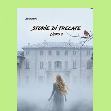
sito
l
web