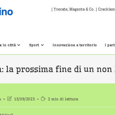
| Trecate, Magenta & Co. | Crackiam
 in città
Sport
Innovazione e territorio
I par
: la prossima fine di un non
Ultima
Tempo
a
15/09/2023
2 min di lettura
lo:
modifica
di
dell'articolo:
lettura: