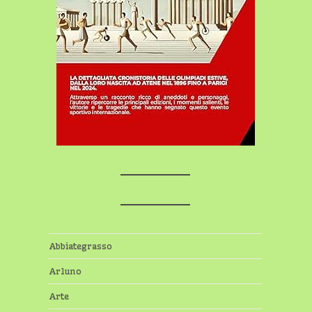
Abbiategrasso
Arluno
Arte