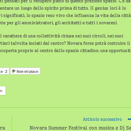
ti pensati per il recupero pieno di questo prezioso spazio. C’è da
ntare un luogo dello spirito prima di tutto. Il genius loci è lo
significati; lo spazio reso vivo che influenza la vita della città
te per gli amministratori, gli architetti e tutti i novaresi.
arattere di una collettività chiusa nei suoi circoli, nei suoi
artieri talvolta isolati dal centro? Novara forse potrà costruire il
scoperta proprio al centro dello spazio cittadino; una opportuni
ce
2
Non mi piace
am
Articolo successivo
rra
Novara Summer Festival con musica e Dj S