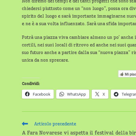
Non diremo dei tempi e dei tanti progetti che sono sta
chiedersi piuttosto come un “non luogo”, possa ora dive
spirito del luogo e sarà importante immaginarne nuovi 
e ne è a sua volta influenzato. Sarà una sfida importan
Potrà una piazza viva cambiare almeno un po’ anche il c
cortili, nei suoi locali di ritrovo ed anche nei suoi qu
suo futuro anche a partire dalla sua “nuova piazza” ri
unica da non sprecare.
Mi pia
Condividi:
Facebook
WhatsApp
X
Telegr
Leggi
Articolo precedente
altri
A Fara Novarese vi aspetta il festival della bi
articoli