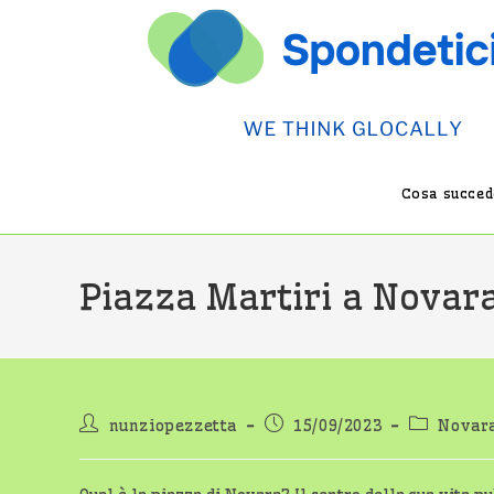
Salta
al
contenuto
Cosa succede
Piazza Martiri a Novara
Autore
Articolo
Categoria
nunziopezzetta
15/09/2023
Novar
dell'articolo:
pubblicato:
dell'artico