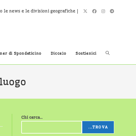
o le news e le divisioni geografiche |
Attiva/disatti
tner di Spondeticino
Diccelo
Sostienici
la
 luogo
ricerca
Chi cerca...
sul
...TROVA