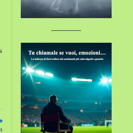
tà
et