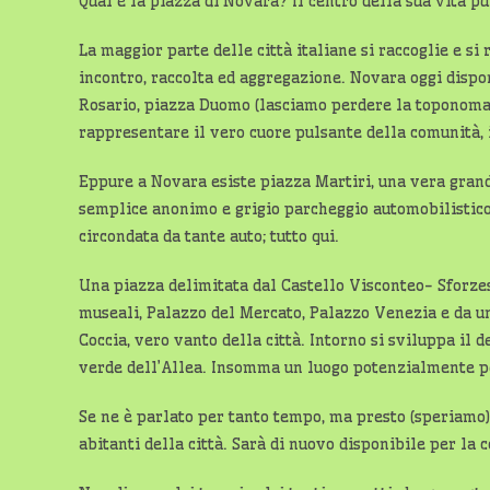
Qual è la piazza di Novara? Il centro della sua vita p
La maggior parte delle città italiane si raccoglie e si
incontro, raccolta ed aggregazione. Novara oggi dispo
Rosario, piazza Duomo (lasciamo perdere la toponomast
rappresentare il vero cuore pulsante della comunità, i
Eppure a Novara esiste piazza Martiri, una vera grande
semplice anonimo e grigio parcheggio automobilistico,
circondata da tante auto; tutto qui.
Una piazza delimitata dal Castello Visconteo- Sforzes
museali, Palazzo del Mercato, Palazzo Venezia e da uno
Coccia, vero vanto della città. Intorno si sviluppa il 
verde dell’Allea. Insomma un luogo potenzialmente pe
Se ne è parlato per tanto tempo, ma presto (speriamo)
abitanti della città. Sarà di nuovo disponibile per la c