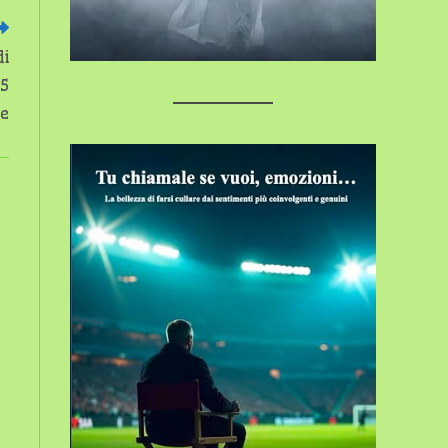
di
15
re