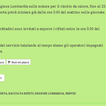
ione Lombardia sulle misure per il rischio da calore, fino al 23
porta potrà iniziare già dalle ore 5:00 del mattino nelle giornate
ittadini sono invitati a esporre i rifiuti entro le ore 5:00 del
 del servizio tutelando al tempo stesso gli operatori impegnati
e.
ace
Non mi piace
am
PORTA
,
RACCOLTA RIFIUTI
,
REGIONE LOMBARDIA
,
SERVIZI