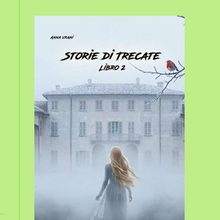
sito
web