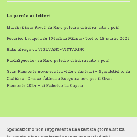
La parola ai lettori
Massimiliano Favoti
su
Raro puledro di zebra nato a pois
Federico Lacapria
su
106esima Milano-Torino 19 marzo 2025
Bidenalrogo
su
VIGEVANO-VISTARINO
PaolaSpeccher
su
Raro puledro di zebra nato a pois
Gran Piemonte novarese tra ville e santuari - Spondeticino
su
Ciclismo : Cresce l’attesa a Borgomanero per il Gran
Piemonte 2024 – di Federico La Capria
Spondeticino non rappresenta una testata giornalistica,
in quanto viene aggiornato senza una periodicità