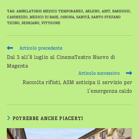
TAG
:
AMBULATORIO MEDICO TEMPORANEO
,
ARLUNO
,
ASST
,
BAREGGIO
,
CASOREZZO
,
MEDICO DI BASE
,
OSSONA
,
SANITÀ
,
SANTO STEFANO
TICINO
,
SEDRIANO
,
VITTUONE
Leggi
Articolo precedente
altri
Dal 3 all’8 luglio al CinemaTeatro Nuovo di
articoli
Magenta
Articolo successivo
Raccolta rifiuti, ASM anticipa il servizio per
l’emergenza caldo
POTREBBE ANCHE PIACERTI