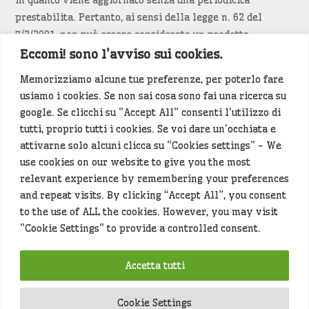
prestabilita. Pertanto, ai sensi della legge n. 62 del
7/3/2001, non può essere considerato un prodotto
editoriale.
Eccomi! sono l'avviso sui cookies.
Memorizziamo alcune tue preferenze, per poterlo fare
Siamo attenti a non violare copyright e diritti
usiamo i cookies. Se non sai cosa sono fai una ricerca su
d’immagine. Se un contenuto è di tua proprietà e vuoi
google. Se clicchi su "Accept All" consenti l'utilizzo di
richiederne la rimozione
diccelo
(<- clicca per inviarci un
tutti, proprio tutti i cookies. Se voi dare un'occhiata e
messaggio).
attivarne solo alcuni clicca su "Cookies settings" - We
use cookies on our website to give you the most
Alcuni articoli sono generati in bozza rielaborando, con
relevant experience by remembering your preferences
l'intelligenza artificiale generativa, contenuti
and repeat visits. By clicking “Accept All”, you consent
provenienti da fonti istituzionali e altri siti di interesse
to the use of ALL the cookies. However, you may visit
locale. Prima della pubblicazioni l'articolo viene
"Cookie Settings" to provide a controlled consent.
controllato dalla redazione.
Accetta tutti
Hey che fine fanno i miei dati (privacy policy)
?
Cookie Settings