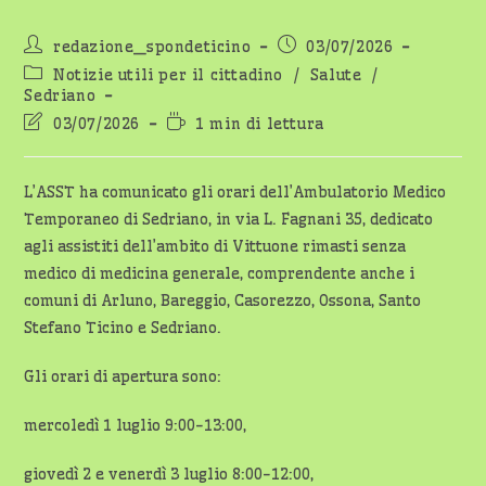
Autore
Articolo
redazione_spondeticino
03/07/2026
dell'articolo:
pubblicato:
Categoria
Notizie utili per il cittadino
/
Salute
/
dell'articolo:
Sedriano
Ultima
Tempo
03/07/2026
1 min di lettura
modifica
di
dell'articolo:
lettura:
L’ASST ha comunicato gli orari dell’Ambulatorio Medico
Temporaneo di Sedriano, in via L. Fagnani 35, dedicato
agli assistiti dell’ambito di Vittuone rimasti senza
medico di medicina generale, comprendente anche i
comuni di Arluno, Bareggio, Casorezzo, Ossona, Santo
Stefano Ticino e Sedriano.
Gli orari di apertura sono:
mercoledì 1 luglio 9:00-13:00,
giovedì 2 e venerdì 3 luglio 8:00-12:00,