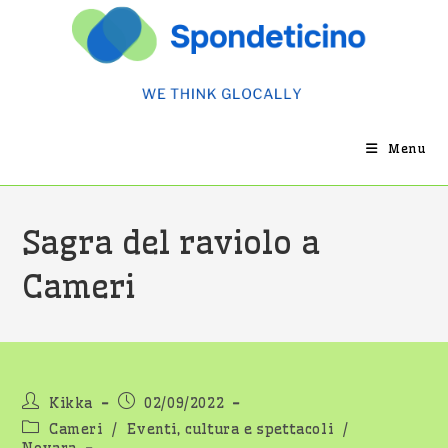
Salta
al
contenuto
Menu
Sagra del raviolo a
Cameri
Autore
Articolo
Kikka
02/09/2022
dell'articolo:
pubblicato:
Categoria
Cameri
/
Eventi, cultura e spettacoli
/
dell'articolo: