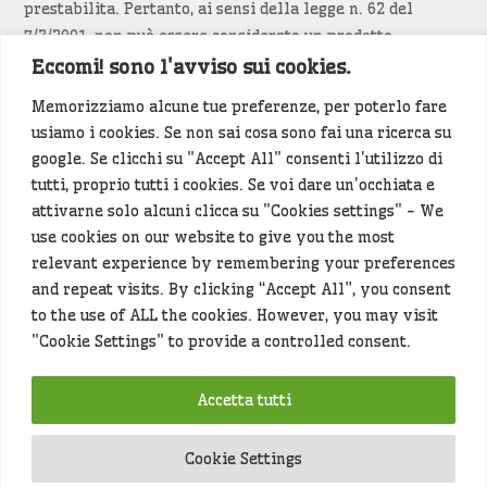
prestabilita. Pertanto, ai sensi della legge n. 62 del
7/3/2001, non può essere considerato un prodotto
editoriale.
Eccomi! sono l'avviso sui cookies.
Memorizziamo alcune tue preferenze, per poterlo fare
Siamo attenti a non violare copyright e diritti
usiamo i cookies. Se non sai cosa sono fai una ricerca su
d’immagine. Se un contenuto è di tua proprietà e vuoi
google. Se clicchi su "Accept All" consenti l'utilizzo di
richiederne la rimozione
diccelo
(<- clicca per inviarci un
tutti, proprio tutti i cookies. Se voi dare un'occhiata e
messaggio).
attivarne solo alcuni clicca su "Cookies settings" - We
use cookies on our website to give you the most
Alcuni articoli sono generati in bozza rielaborando, con
relevant experience by remembering your preferences
l'intelligenza artificiale generativa, contenuti
and repeat visits. By clicking “Accept All”, you consent
provenienti da fonti istituzionali e altri siti di interesse
to the use of ALL the cookies. However, you may visit
locale. Prima della pubblicazioni l'articolo viene
"Cookie Settings" to provide a controlled consent.
controllato dalla redazione.
Accetta tutti
Hey che fine fanno i miei dati (privacy policy)
?
Cookie Settings