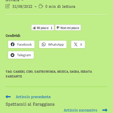
Novara
Ultima
Tempo
31/08/2022
0 min di lettura
modifica
di
dell'articolo:
lettura:
Mi piace
1
Non mi piace
Condividi:
Facebook
WhatsApp
X
Telegram
TAG
:
CAMERI
,
CIBO
,
GASTRONOMIA
,
MUSICA
,
SAGRA
,
SERATA
DANZANTE
Leggi
Articolo precedente
altri
Spettacoli al Faraggiana
articoli
Articolo successivo