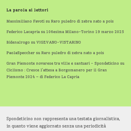
La parola ai lettori
Massimiliano Favoti
su
Raro puledro di zebra nato a pois
Federico Lacapria
su
106esima Milano-Torino 19 marzo 2025
Bidenalrogo
su
VIGEVANO-VISTARINO
PaolaSpeccher
su
Raro puledro di zebra nato a pois
Gran Piemonte novarese tra ville e santuari - Spondeticino
su
Ciclismo : Cresce l’attesa a Borgomanero per il Gran
Piemonte 2024 – di Federico La Capria
Spondeticino non rappresenta una testata giornalistica,
in quanto viene aggiornato senza una periodicità