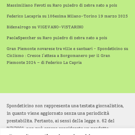
Massimiliano Favoti
su
Raro puledro di zebra nato a pois
Federico Lacapria
su
106esima Milano-Torino 19 marzo 2025
Bidenalrogo
su
VIGEVANO-VISTARINO
PaolaSpeccher
su
Raro puledro di zebra nato a pois
Gran Piemonte novarese tra ville e santuari - Spondeticino
su
Ciclismo : Cresce l’attesa a Borgomanero per il Gran
Piemonte 2024 – di Federico La Capria
Spondeticino non rappresenta una testata giornalistica,
in quanto viene aggiornato senza una periodicità
prestabilita. Pertanto, ai sensi della legge n. 62 del
7/3/2001, non può essere considerato un prodotto