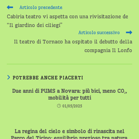
Leggi
Articolo precedente
altri
Cabiria teatro vi aspetta con una rivisitazione de
articoli
“Il giardino dei ciliegi”
Articolo successivo
Il teatro di Tornaco ha ospitato il debutto della
compagnia Il Lonfo
POTREBBE ANCHE PIACERTI
Due anni di PUMS a Novara: più bici, meno CO₂,
mobilità per tutti
01/05/2025
La regina del cielo e simbolo di rinascita nel
Parco del Ticino: equilibrio prezioso tra natura,