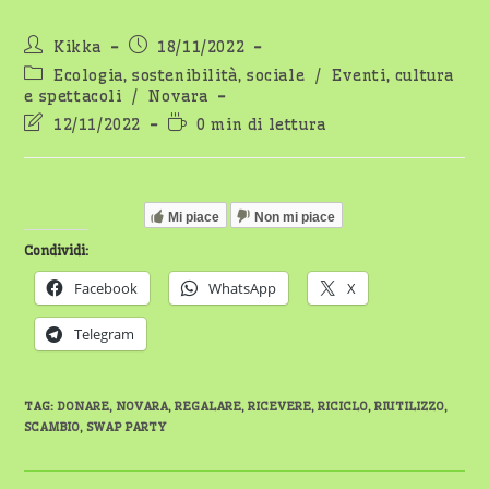
Autore
Articolo
Kikka
18/11/2022
dell'articolo:
pubblicato:
Categoria
Ecologia, sostenibilità, sociale
/
Eventi, cultura
dell'articolo:
e spettacoli
/
Novara
Ultima
Tempo
12/11/2022
0 min di lettura
modifica
di
dell'articolo:
lettura:
Mi piace
Non mi piace
Condividi:
Facebook
WhatsApp
X
Telegram
TAG
:
DONARE
,
NOVARA
,
REGALARE
,
RICEVERE
,
RICICLO
,
RIUTILIZZO
,
SCAMBIO
,
SWAP PARTY