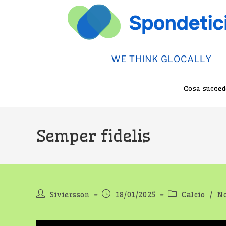
Salta
al
contenuto
Cosa succede
Semper fidelis
Autore
Articolo
Categoria
Siviersson
18/01/2025
Calcio
/
N
dell'articolo:
pubblicato:
dell'articolo: