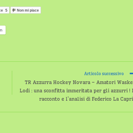
ce
5
Non mi piace
am
Articolo successivo
TR Azzurra Hockey Novara – Amatori Waske
Lodi : una sconfitta immeritata per gli azzurri ! 
racconto e l’analisi di Federico La Capr