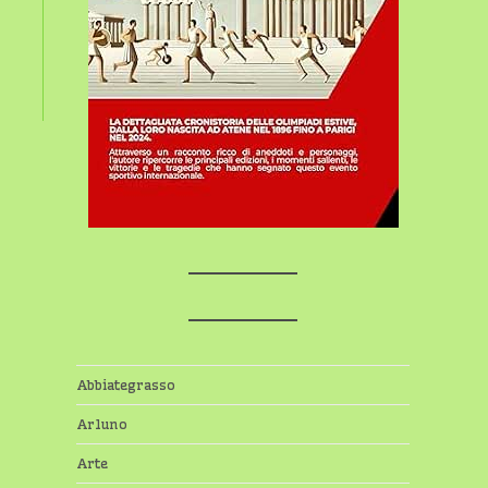
Abbiategrasso
Arluno
Arte