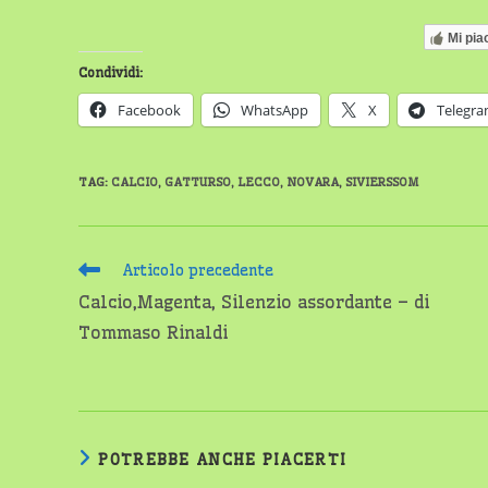
Mi pia
Condividi:
Facebook
WhatsApp
X
Telegr
TAG
:
CALCIO
,
GATTURSO
,
LECCO
,
NOVARA
,
SIVIERSSOM
Leggi
Articolo precedente
altri
Calcio,Magenta, Silenzio assordante – di
articoli
Tommaso Rinaldi
POTREBBE ANCHE PIACERTI