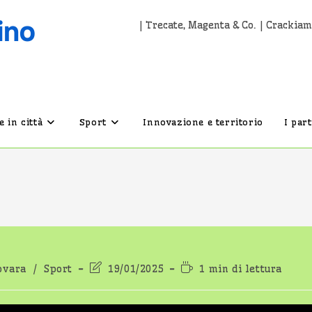
| Trecate, Magenta & Co. | Crackiam
 in città
Sport
Innovazione e territorio
I par
Ultima
Tempo
ovara
/
Sport
19/01/2025
1 min di lettura
modifica
di
dell'articolo:
lettura: