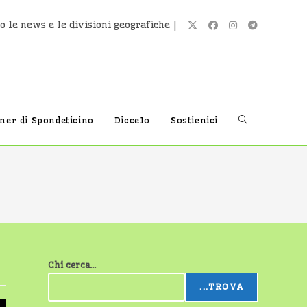
o le news e le divisioni geografiche |
Attiva/disatti
tner di Spondeticino
Diccelo
Sostienici
la
ricerca
Chi cerca...
sul
...TROVA