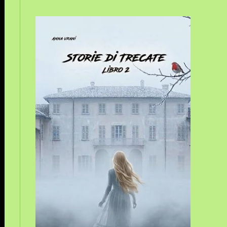
sito
web