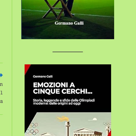
n
Il
ia