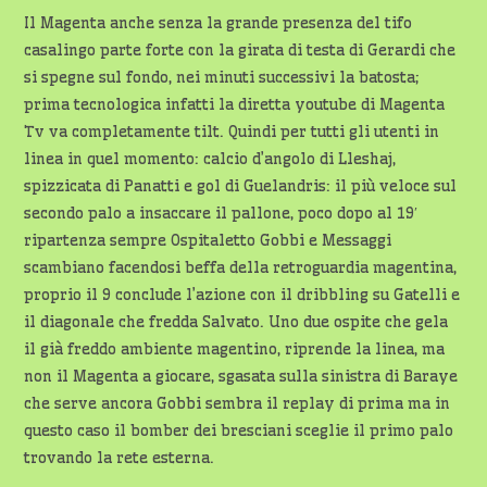
Il Magenta anche senza la grande presenza del tifo
casalingo parte forte con la girata di testa di Gerardi che
si spegne sul fondo, nei minuti successivi la batosta;
prima tecnologica infatti la diretta youtube di Magenta
Tv va completamente tilt. Quindi per tutti gli utenti in
linea in quel momento: calcio d’angolo di Lleshaj,
spizzicata di Panatti e gol di Guelandris: il più veloce sul
secondo palo a insaccare il pallone, poco dopo al 19′
ripartenza sempre Ospitaletto Gobbi e Messaggi
scambiano facendosi beffa della retroguardia magentina,
proprio il 9 conclude l’azione con il dribbling su Gatelli e
il diagonale che fredda Salvato. Uno due ospite che gela
il già freddo ambiente magentino, riprende la linea, ma
non il Magenta a giocare, sgasata sulla sinistra di Baraye
che serve ancora Gobbi sembra il replay di prima ma in
questo caso il bomber dei bresciani sceglie il primo palo
trovando la rete esterna.