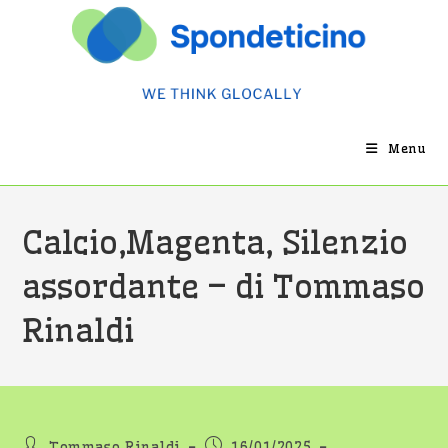
Salta
al
contenuto
Menu
Calcio,Magenta, Silenzio
assordante – di Tommaso
Rinaldi
Autore
Articolo
Tommaso Rinaldi
16/01/2025