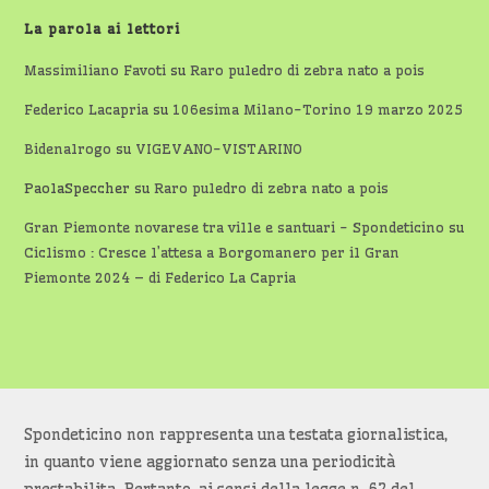
La parola ai lettori
Massimiliano Favoti
su
Raro puledro di zebra nato a pois
Federico Lacapria
su
106esima Milano-Torino 19 marzo 2025
Bidenalrogo
su
VIGEVANO-VISTARINO
PaolaSpeccher
su
Raro puledro di zebra nato a pois
Gran Piemonte novarese tra ville e santuari - Spondeticino
su
Ciclismo : Cresce l’attesa a Borgomanero per il Gran
Piemonte 2024 – di Federico La Capria
Spondeticino non rappresenta una testata giornalistica,
in quanto viene aggiornato senza una periodicità
prestabilita. Pertanto, ai sensi della legge n. 62 del