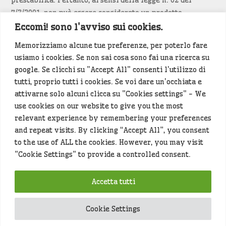
7/3/2001, non può essere considerato un prodotto
editoriale.
Eccomi! sono l'avviso sui cookies.
Memorizziamo alcune tue preferenze, per poterlo fare
Siamo attenti a non violare copyright e diritti
usiamo i cookies. Se non sai cosa sono fai una ricerca su
d’immagine. Se un contenuto è di tua proprietà e vuoi
google. Se clicchi su "Accept All" consenti l'utilizzo di
richiederne la rimozione
diccelo
(<- clicca per inviarci un
tutti, proprio tutti i cookies. Se voi dare un'occhiata e
messaggio).
attivarne solo alcuni clicca su "Cookies settings" - We
use cookies on our website to give you the most
Alcuni articoli sono generati in bozza rielaborando, con
relevant experience by remembering your preferences
l'intelligenza artificiale generativa, contenuti
and repeat visits. By clicking “Accept All”, you consent
provenienti da fonti istituzionali e altri siti di interesse
to the use of ALL the cookies. However, you may visit
locale. Prima della pubblicazioni l'articolo viene
"Cookie Settings" to provide a controlled consent.
controllato dalla redazione.
Accetta tutti
Hey che fine fanno i miei dati (privacy policy)
?
Cookie Settings