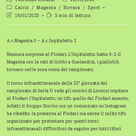
dell'articolo:
pubblicato:
Categoria
Calcio
/
Magenta
/
Novara
/
Sport
dell'articolo:
Ultima
Tempo
16/01/2025
3 min di lettura
modifica
di
dell'articolo:
lettura:
A.c.Magenta 0 – A.c.Ospitaletto 2
Nessuna sorpresa al Plodari, L’Ospitaletto batte 0-2 il
Magenta con le reti di Gobbi e Guelandris, i gialloblù
tornano nella zona rossa del campionato.
Il turno infrasettimanale della 22° giornata del
campionato di Serie D vede gli uomini di Lorenzi ospitare
al Plodari l’Ospitaletto, un tifo quello del Plodari assente,
infatti il Gruppo Storico con un comunicato su Instagram
ha ribadito la presenza al Plodari ma senza il solito tifo
organizzato per protestare per questi turni
infrasettimanali difficoltosi da seguire per tutti tifosi.