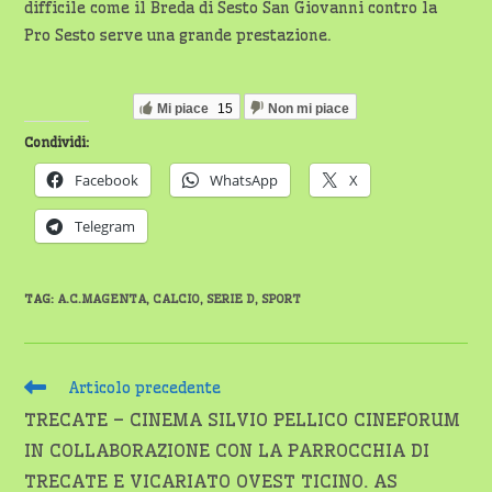
difficile come il Breda di Sesto San Giovanni contro la
Pro Sesto serve una grande prestazione.
Mi piace
15
Non mi piace
Condividi:
Facebook
WhatsApp
X
Telegram
TAG
:
A.C.MAGENTA
,
CALCIO
,
SERIE D
,
SPORT
Leggi
Articolo precedente
altri
TRECATE – CINEMA SILVIO PELLICO CINEFORUM
articoli
IN COLLABORAZIONE CON LA PARROCCHIA DI
TRECATE E VICARIATO OVEST TICINO. AS