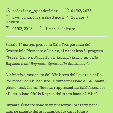
Autore
Articolo
redazione_spondeticino
04/03/2025
dell'articolo:
pubblicato:
Categoria
Eventi, cultura e spettacoli
/
Notizie
/
dell'articolo:
Novara
Ultima
Tempo
04/03/2025
1 min di lettura
modifica
di
dell'articolo:
lettura:
Sabato 1° marzo, presso la Sala Trasparenza del
Grattacielo Piemonte a Torino, si è concluso il progetto
“Presentiamo il Progetto dei Consigli Comunali delle
Ragazze e dei Ragazzi… Spazio alla Gentilezza”
.
L’iniziativa, sostenuta dal Ministero del Lavoro e delle
Politiche Sociali, ha visto la partecipazione di 34 Comuni
piemontesi, tra cui Novara, rappresentata dall’Assessore
all’Istruzione Giulia Negri e dalla testimonial MissG.
Durante l’evento sono stati presentati progetti per il
miglioramento della comunità, tra cui il futuro