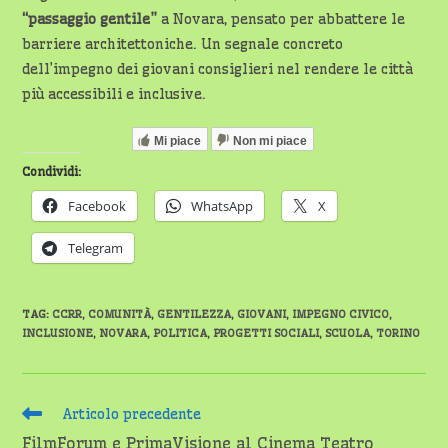
“passaggio gentile”
a Novara, pensato per abbattere le
barriere architettoniche. Un segnale concreto
dell’impegno dei giovani consiglieri nel rendere le città
più accessibili e inclusive.
Mi piace
Non mi piace
Condividi:
Facebook
WhatsApp
X
Telegram
TAG
:
CCRR
,
COMUNITÀ
,
GENTILEZZA
,
GIOVANI
,
IMPEGNO CIVICO
,
INCLUSIONE
,
NOVARA
,
POLITICA
,
PROGETTI SOCIALI
,
SCUOLA
,
TORINO
Leggi
Articolo precedente
altri
FilmForum e PrimaVisione al Cinema Teatro