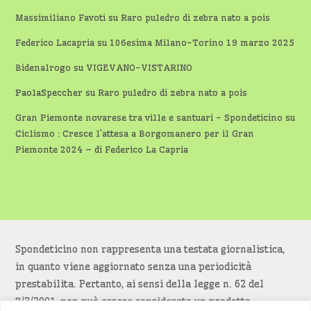
Massimiliano Favoti
su
Raro puledro di zebra nato a pois
Federico Lacapria
su
106esima Milano-Torino 19 marzo 2025
Bidenalrogo
su
VIGEVANO-VISTARINO
PaolaSpeccher
su
Raro puledro di zebra nato a pois
Gran Piemonte novarese tra ville e santuari - Spondeticino
su
Ciclismo : Cresce l’attesa a Borgomanero per il Gran
Piemonte 2024 – di Federico La Capria
Spondeticino non rappresenta una testata giornalistica,
in quanto viene aggiornato senza una periodicità
prestabilita. Pertanto, ai sensi della legge n. 62 del
7/3/2001, non può essere considerato un prodotto