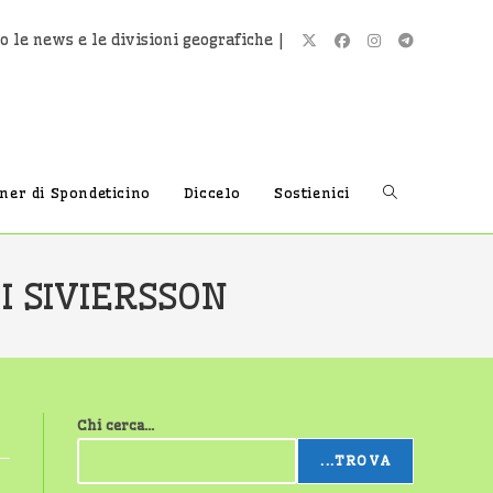
o le news e le divisioni geografiche |
Attiva/disatti
tner di Spondeticino
Diccelo
Sostienici
la
I SIVIERSSON
ricerca
Chi cerca...
sul
...TROVA