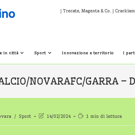
| Trecate, Magenta & Co. | Crackiam
 in città
Sport
Innovazione e territorio
I par
LCIO/NOVARAFC/GARRA – D
Ultima
Tempo
ovara
/
Sport
14/02/2024
1 min di lettura
modifica
di
dell'articolo:
lettura: