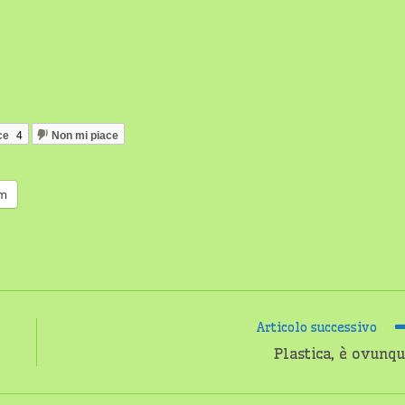
ce
4
Non mi piace
am
Articolo successivo
Plastica, è ovunq