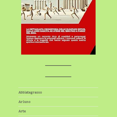
Abbiategrasso
Arluno
Arte