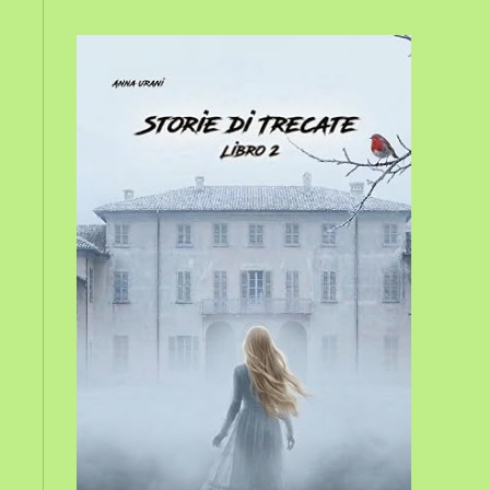
sito
web