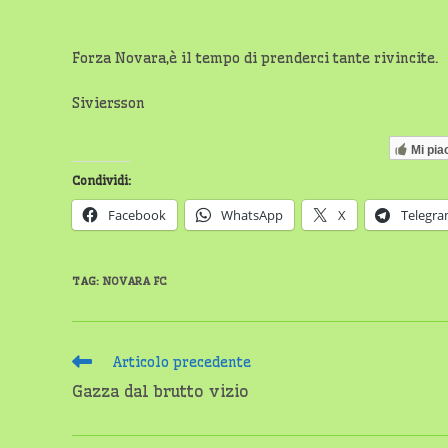
Forza Novara,è il tempo di prenderci tante rivincite.
Siviersson
Mi pia
Condividi:
Facebook
WhatsApp
X
Telegr
TAG
:
NOVARA FC
Leggi
Articolo precedente
altri
Gazza dal brutto vizio
articoli