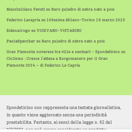
Massimiliano Favoti
su
Raro puledro di zebra nato a pois
Federico Lacapria
su
106esima Milano-Torino 19 marzo 2025
Bidenalrogo
su
VIGEVANO-VISTARINO
PaolaSpeccher
su
Raro puledro di zebra nato a pois
Gran Piemonte novarese tra ville e santuari - Spondeticino
su
Ciclismo : Cresce l’attesa a Borgomanero per il Gran
Piemonte 2024 – di Federico La Capria
Spondeticino non rappresenta una testata giornalistica,
in quanto viene aggiornato senza una periodicità
prestabilita. Pertanto, ai sensi della legge n. 62 del
7/3/2001, non può essere considerato un prodotto