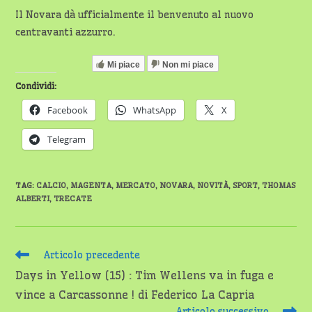
Il Novara dà ufficialmente il benvenuto al nuovo
centravanti azzurro.
Mi piace
Non mi piace
Condividi:
Facebook
WhatsApp
X
Telegram
TAG
:
CALCIO
,
MAGENTA
,
MERCATO
,
NOVARA
,
NOVITÀ
,
SPORT
,
THOMAS
ALBERTI
,
TRECATE
Leggi
Articolo precedente
altri
Days in Yellow (15) : Tim Wellens va in fuga e
articoli
vince a Carcassonne ! di Federico La Capria
Articolo successivo