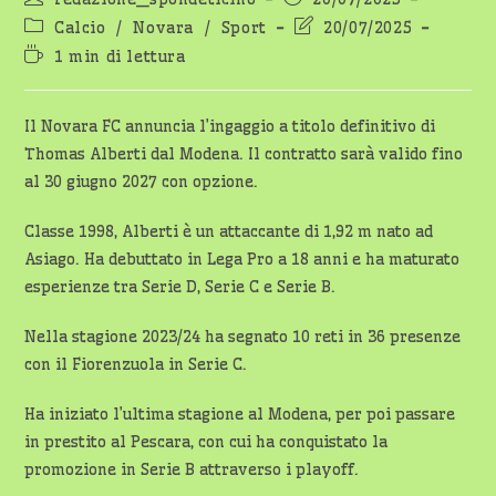
dell'articolo:
pubblicato:
Categoria
Ultima
Calcio
/
Novara
/
Sport
20/07/2025
dell'articolo:
modifica
Tempo
1 min di lettura
dell'articolo:
di
lettura:
Il Novara FC annuncia l’ingaggio a titolo definitivo di
Thomas Alberti dal Modena. Il contratto sarà valido fino
al 30 giugno 2027 con opzione.
Classe 1998, Alberti è un attaccante di 1,92 m nato ad
Asiago. Ha debuttato in Lega Pro a 18 anni e ha maturato
esperienze tra Serie D, Serie C e Serie B.
Nella stagione 2023/24 ha segnato 10 reti in 36 presenze
con il Fiorenzuola in Serie C.
Ha iniziato l’ultima stagione al Modena, per poi passare
in prestito al Pescara, con cui ha conquistato la
promozione in Serie B attraverso i playoff.