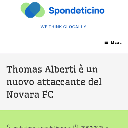
Salta
al
contenuto
Menu
Thomas Alberti è un
nuovo attaccante del
Novara FC
Autore
Articolo
redazione_spondeticino
20/07/2025