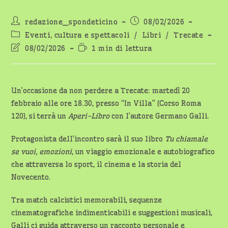
Autore
Articolo
redazione_spondeticino
08/02/2026
dell'articolo:
pubblicato:
Categoria
Eventi, cultura e spettacoli
/
Libri
/
Trecate
dell'articolo:
Ultima
Tempo
08/02/2026
1 min di lettura
modifica
di
dell'articolo:
lettura:
Un’occasione da non perdere a Trecate: martedì 20
febbraio alle ore 18.30, presso “In Villa” (Corso Roma
120), si terrà un
Aperi-Libro
con l’autore Germano Galli.
Protagonista dell’incontro sarà il suo libro
Tu chiamale
se vuoi, emozioni
, un viaggio emozionale e autobiografico
che attraversa lo sport, il cinema e la storia del
Novecento.
Tra match calcistici memorabili, sequenze
cinematografiche indimenticabili e suggestioni musicali,
Galli ci guida attraverso un racconto personale e