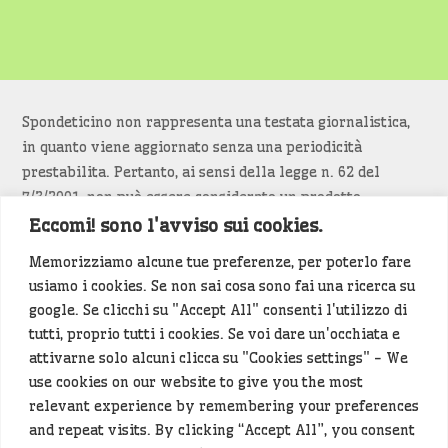
Spondeticino non rappresenta una testata giornalistica,
in quanto viene aggiornato senza una periodicità
prestabilita. Pertanto, ai sensi della legge n. 62 del
7/3/2001, non può essere considerato un prodotto
editoriale.
Eccomi! sono l'avviso sui cookies.
Memorizziamo alcune tue preferenze, per poterlo fare
Siamo attenti a non violare copyright e diritti
usiamo i cookies. Se non sai cosa sono fai una ricerca su
d’immagine. Se un contenuto è di tua proprietà e vuoi
google. Se clicchi su "Accept All" consenti l'utilizzo di
richiederne la rimozione
diccelo
(<- clicca per inviarci un
tutti, proprio tutti i cookies. Se voi dare un'occhiata e
messaggio).
attivarne solo alcuni clicca su "Cookies settings" - We
use cookies on our website to give you the most
Alcuni articoli sono generati in bozza rielaborando, con
relevant experience by remembering your preferences
l'intelligenza artificiale generativa, contenuti
and repeat visits. By clicking “Accept All”, you consent
provenienti da fonti istituzionali e altri siti di interesse