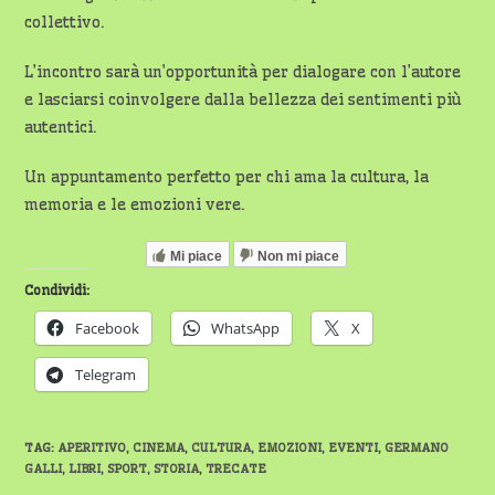
collettivo.
L’incontro sarà un’opportunità per dialogare con l’autore
e lasciarsi coinvolgere dalla bellezza dei sentimenti più
autentici.
Un appuntamento perfetto per chi ama la cultura, la
memoria e le emozioni vere.
Mi piace
Non mi piace
Condividi:
Facebook
WhatsApp
X
Telegram
TAG
:
APERITIVO
,
CINEMA
,
CULTURA
,
EMOZIONI
,
EVENTI
,
GERMANO
GALLI
,
LIBRI
,
SPORT
,
STORIA
,
TRECATE