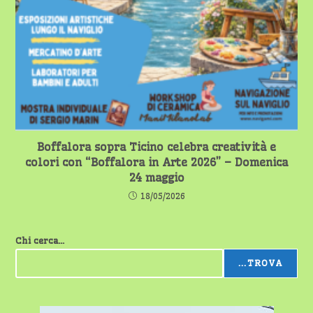
Boffalora sopra Ticino celebra creatività e
colori con “Boffalora in Arte 2026” – Domenica
24 maggio
18/05/2026
Chi cerca...
...TROVA