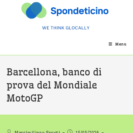
Salta
al
contenuto
Menu
Barcellona, banco di
prova del Mondiale
MotoGP
Autore
Articolo
Massimiliano Favoti
15/05/2026