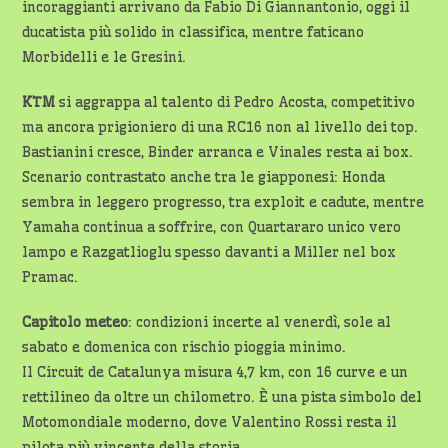
incoraggianti arrivano da Fabio Di Giannantonio, oggi il
ducatista più solido in classifica, mentre faticano
Morbidelli e le Gresini.
KTM
si aggrappa al talento di Pedro Acosta, competitivo
ma ancora prigioniero di una RC16 non al livello dei top.
Bastianini cresce, Binder arranca e Vinales resta ai box.
Scenario contrastato anche tra le giapponesi: Honda
sembra in leggero progresso, tra exploit e cadute, mentre
Yamaha continua a soffrire, con Quartararo unico vero
lampo e Razgatlioglu spesso davanti a Miller nel box
Pramac.
Capitolo meteo
: condizioni incerte al venerdì, sole al
sabato e domenica con rischio pioggia minimo.
Il Circuit de Catalunya misura 4,7 km, con 16 curve e un
rettilineo da oltre un chilometro. È una pista simbolo del
Motomondiale moderno, dove Valentino Rossi resta il
pilota più vincente della storia