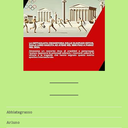
Abbiategrasso
Arluno