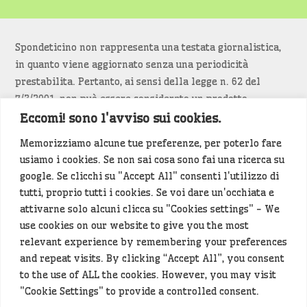
Spondeticino non rappresenta una testata giornalistica,
in quanto viene aggiornato senza una periodicità
prestabilita. Pertanto, ai sensi della legge n. 62 del
7/3/2001, non può essere considerato un prodotto
editoriale.
Eccomi! sono l'avviso sui cookies.
Memorizziamo alcune tue preferenze, per poterlo fare
Siamo attenti a non violare copyright e diritti
usiamo i cookies. Se non sai cosa sono fai una ricerca su
d’immagine. Se un contenuto è di tua proprietà e vuoi
google. Se clicchi su "Accept All" consenti l'utilizzo di
richiederne la rimozione
diccelo
(<- clicca per inviarci un
tutti, proprio tutti i cookies. Se voi dare un'occhiata e
messaggio).
attivarne solo alcuni clicca su "Cookies settings" - We
use cookies on our website to give you the most
Alcuni articoli sono generati in bozza rielaborando, con
relevant experience by remembering your preferences
l'intelligenza artificiale generativa, contenuti
and repeat visits. By clicking “Accept All”, you consent
provenienti da fonti istituzionali e altri siti di interesse
to the use of ALL the cookies. However, you may visit
locale. Prima della pubblicazioni l'articolo viene
"Cookie Settings" to provide a controlled consent.
controllato dalla redazione.