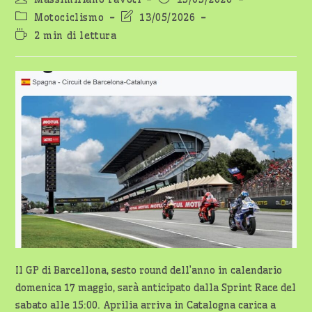
dell'articolo:
pubblicato:
Categoria
Ultima
Motociclismo
13/05/2026
dell'articolo:
modifica
Tempo
2 min di lettura
dell'articolo:
di
lettura:
Il GP di Barcellona, sesto round dell’anno in calendario
domenica 17 maggio, sarà anticipato dalla Sprint Race del
sabato alle 15:00. Aprilia arriva in Catalogna carica a