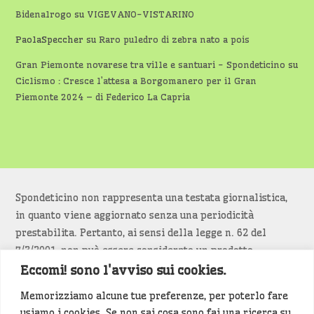
Bidenalrogo
su
VIGEVANO-VISTARINO
PaolaSpeccher
su
Raro puledro di zebra nato a pois
Gran Piemonte novarese tra ville e santuari - Spondeticino
su
Ciclismo : Cresce l’attesa a Borgomanero per il Gran
Piemonte 2024 – di Federico La Capria
Spondeticino non rappresenta una testata giornalistica,
in quanto viene aggiornato senza una periodicità
prestabilita. Pertanto, ai sensi della legge n. 62 del
7/3/2001, non può essere considerato un prodotto
editoriale.
Eccomi! sono l'avviso sui cookies.
Memorizziamo alcune tue preferenze, per poterlo fare
Siamo attenti a non violare copyright e diritti
usiamo i cookies. Se non sai cosa sono fai una ricerca su