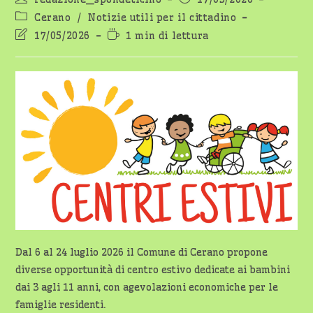
dell'articolo:
pubblicato:
Categoria
Cerano
/
Notizie utili per il cittadino
dell'articolo:
Ultima
Tempo
17/05/2026
1 min di lettura
modifica
di
dell'articolo:
lettura:
Dal 6 al 24 luglio 2026 il Comune di Cerano propone
diverse opportunità di centro estivo dedicate ai bambini
dai 3 agli 11 anni, con agevolazioni economiche per le
famiglie residenti.