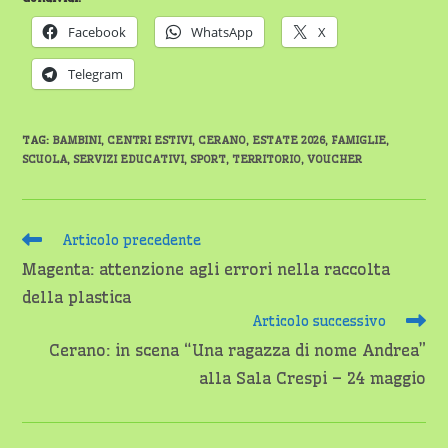
Facebook
WhatsApp
X
Telegram
TAG
:
BAMBINI
,
CENTRI ESTIVI
,
CERANO
,
ESTATE 2026
,
FAMIGLIE
,
SCUOLA
,
SERVIZI EDUCATIVI
,
SPORT
,
TERRITORIO
,
VOUCHER
Leggi
Articolo precedente
altri
Magenta: attenzione agli errori nella raccolta
articoli
della plastica
Articolo successivo
Cerano: in scena “Una ragazza di nome Andrea”
alla Sala Crespi – 24 maggio