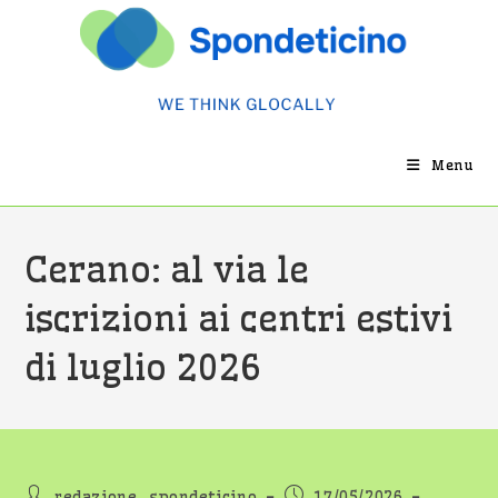
Salta
al
contenuto
Menu
Cerano: al via le
iscrizioni ai centri estivi
di luglio 2026
Autore
Articolo
redazione_spondeticino
17/05/2026