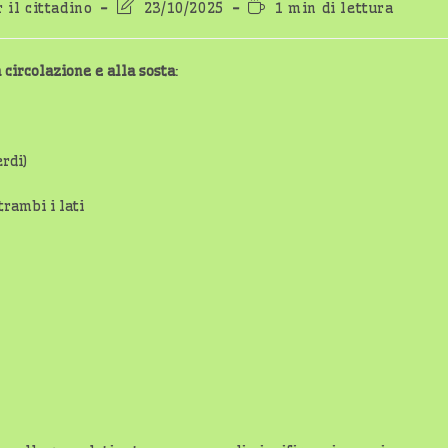
Ultima
Tempo
r il cittadino
23/10/2025
1 min di lettura
modifica
di
dell'articolo:
lettura:
circolazione e alla sosta
:
rdi)
rambi i lati