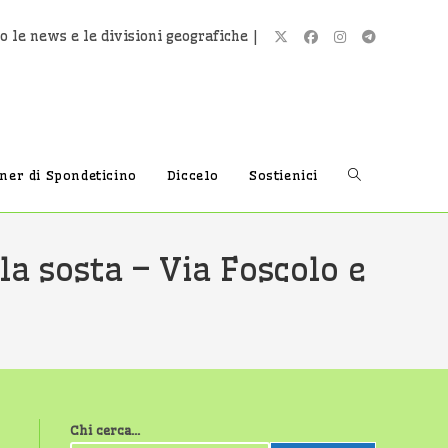
o le news e le divisioni geografiche |
Attiva/disatti
tner di Spondeticino
Diccelo
Sostienici
la
a sosta – Via Foscolo e
ricerca
sul
Chi cerca...