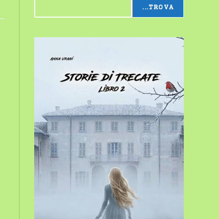
...TROVA
sito
web