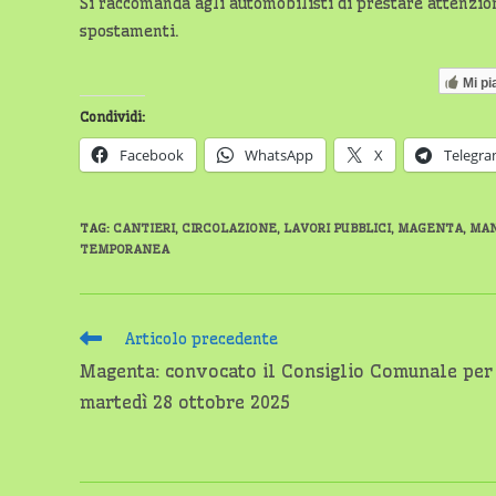
Si raccomanda agli automobilisti di prestare attenzio
spostamenti.
Mi pi
Condividi:
Facebook
WhatsApp
X
Telegr
TAG
:
CANTIERI
,
CIRCOLAZIONE
,
LAVORI PUBBLICI
,
MAGENTA
,
MAN
TEMPORANEA
Leggi
Articolo precedente
altri
Magenta: convocato il Consiglio Comunale per
articoli
martedì 28 ottobre 2025