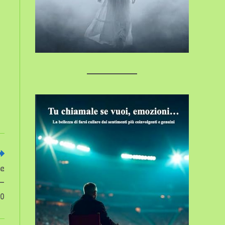
 e
 –
00