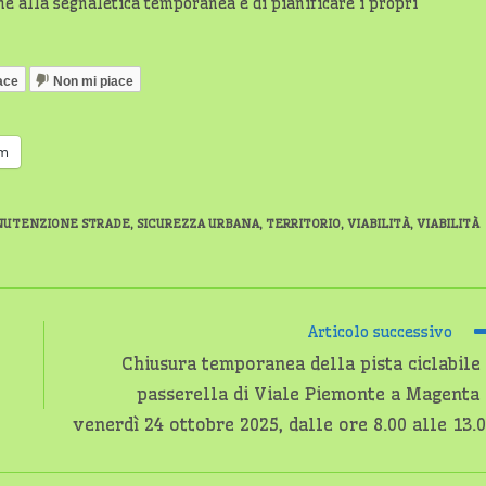
ne alla segnaletica temporanea e di pianificare i propri
ace
Non mi piace
am
UTENZIONE STRADE
,
SICUREZZA URBANA
,
TERRITORIO
,
VIABILITÀ
,
VIABILITÀ
Articolo successivo
Chiusura temporanea della pista ciclabile
passerella di Viale Piemonte a Magenta
venerdì 24 ottobre 2025, dalle ore 8.00 alle 13.