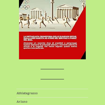
Abbiategrasso
Arluno