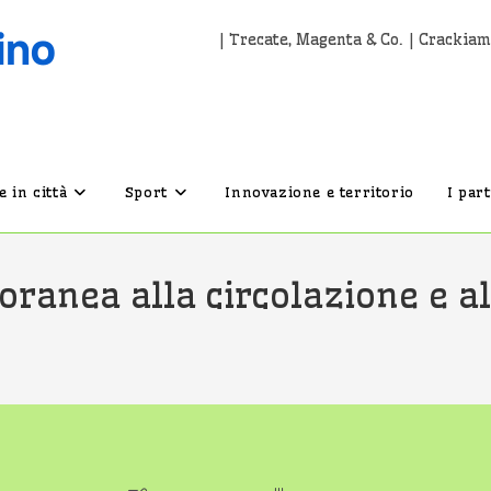
| Trecate, Magenta & Co. | Crackiam
 in città
Sport
Innovazione e territorio
I par
anea alla circolazione e all