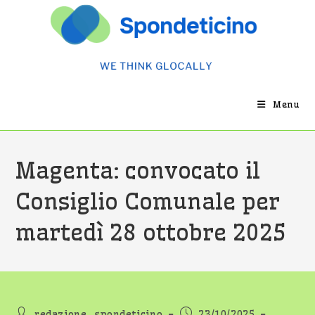
Salta
al
contenuto
Menu
Magenta: convocato il
Consiglio Comunale per
martedì 28 ottobre 2025
Autore
Articolo
redazione_spondeticino
23/10/2025