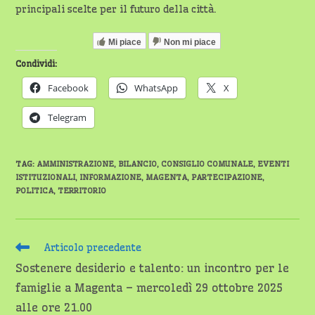
principali scelte per il futuro della città.
Mi piace
Non mi piace
Condividi:
Facebook
WhatsApp
X
Telegram
TAG
:
AMMINISTRAZIONE
,
BILANCIO
,
CONSIGLIO COMUNALE
,
EVENTI
ISTITUZIONALI
,
INFORMAZIONE
,
MAGENTA
,
PARTECIPAZIONE
,
POLITICA
,
TERRITORIO
Leggi
Articolo precedente
altri
Sostenere desiderio e talento: un incontro per le
articoli
famiglie a Magenta – mercoledì 29 ottobre 2025
alle ore 21.00