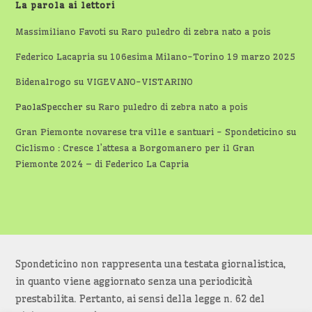
La parola ai lettori
Massimiliano Favoti
su
Raro puledro di zebra nato a pois
Federico Lacapria
su
106esima Milano-Torino 19 marzo 2025
Bidenalrogo
su
VIGEVANO-VISTARINO
PaolaSpeccher
su
Raro puledro di zebra nato a pois
Gran Piemonte novarese tra ville e santuari - Spondeticino
su
Ciclismo : Cresce l’attesa a Borgomanero per il Gran
Piemonte 2024 – di Federico La Capria
Spondeticino non rappresenta una testata giornalistica,
in quanto viene aggiornato senza una periodicità
prestabilita. Pertanto, ai sensi della legge n. 62 del