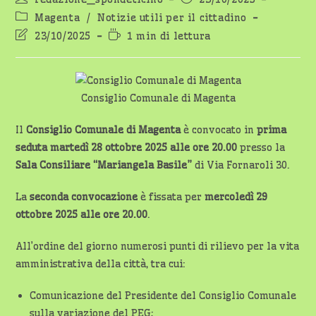
dell'articolo:
pubblicato:
Categoria
Magenta
/
Notizie utili per il cittadino
dell'articolo:
Ultima
Tempo
23/10/2025
1 min di lettura
modifica
di
dell'articolo:
lettura:
Consiglio Comunale di Magenta
Il
Consiglio Comunale di Magenta
è convocato in
prima
seduta martedì 28 ottobre 2025 alle ore 20.00
presso la
Sala Consiliare “Mariangela Basile”
di Via Fornaroli 30.
La
seconda convocazione
è fissata per
mercoledì 29
ottobre 2025 alle ore 20.00
.
All’ordine del giorno numerosi punti di rilievo per la vita
amministrativa della città, tra cui:
Comunicazione del Presidente del Consiglio Comunale
sulla variazione del PEG;