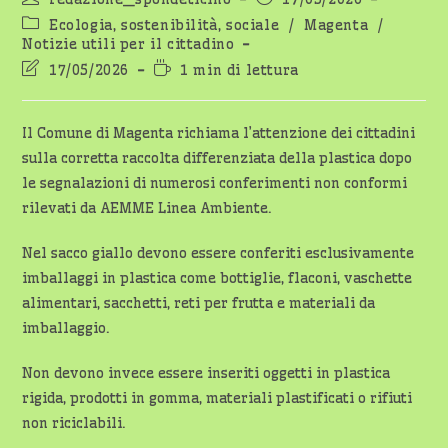
dell'articolo:
pubblicato:
Categoria
Ecologia, sostenibilità, sociale
/
Magenta
/
dell'articolo:
Notizie utili per il cittadino
Ultima
Tempo
17/05/2026
1 min di lettura
modifica
di
dell'articolo:
lettura:
Il Comune di Magenta richiama l’attenzione dei cittadini
sulla corretta raccolta differenziata della plastica dopo
le segnalazioni di numerosi conferimenti non conformi
rilevati da AEMME Linea Ambiente.
Nel sacco giallo devono essere conferiti esclusivamente
imballaggi in plastica come bottiglie, flaconi, vaschette
alimentari, sacchetti, reti per frutta e materiali da
imballaggio.
Non devono invece essere inseriti oggetti in plastica
rigida, prodotti in gomma, materiali plastificati o rifiuti
non riciclabili.