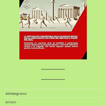
Abbiategrasso
Arluno