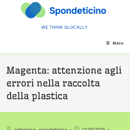
Salta
al
contenuto
Menu
Magenta: attenzione agli
errori nella raccolta
della plastica
Autore
Articolo
redazione_spondeticino
17/05/2026