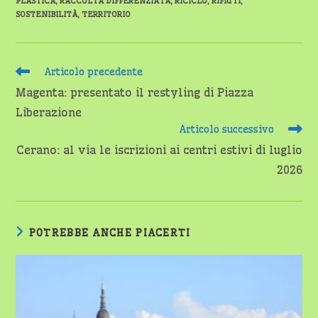
PLASTICA
,
RACCOLTA DIFFERENZIATA
,
RICICLO
,
RIFIUTI
,
SOSTENIBILITÀ
,
TERRITORIO
Leggi
Articolo precedente
altri
Magenta: presentato il restyling di Piazza
articoli
Liberazione
Articolo successivo
Cerano: al via le iscrizioni ai centri estivi di luglio
2026
POTREBBE ANCHE PIACERTI