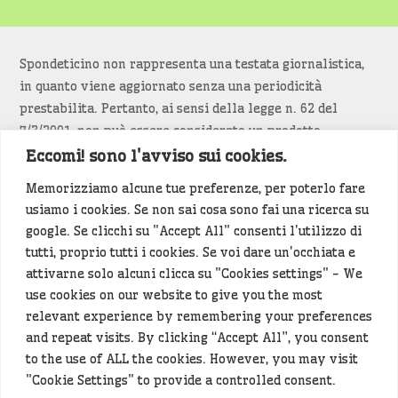
Spondeticino non rappresenta una testata giornalistica,
in quanto viene aggiornato senza una periodicità
prestabilita. Pertanto, ai sensi della legge n. 62 del
7/3/2001, non può essere considerato un prodotto
editoriale.
Eccomi! sono l'avviso sui cookies.
Memorizziamo alcune tue preferenze, per poterlo fare
Siamo attenti a non violare copyright e diritti
usiamo i cookies. Se non sai cosa sono fai una ricerca su
d’immagine. Se un contenuto è di tua proprietà e vuoi
google. Se clicchi su "Accept All" consenti l'utilizzo di
richiederne la rimozione
diccelo
(<- clicca per inviarci un
tutti, proprio tutti i cookies. Se voi dare un'occhiata e
messaggio).
attivarne solo alcuni clicca su "Cookies settings" - We
use cookies on our website to give you the most
Alcuni articoli sono generati in bozza rielaborando, con
relevant experience by remembering your preferences
l'intelligenza artificiale generativa, contenuti
and repeat visits. By clicking “Accept All”, you consent
provenienti da fonti istituzionali e altri siti di interesse
to the use of ALL the cookies. However, you may visit
locale. Prima della pubblicazioni l'articolo viene
"Cookie Settings" to provide a controlled consent.
controllato dalla redazione.