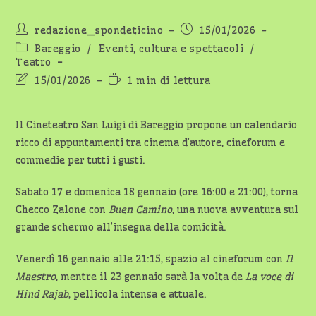
Autore
Articolo
redazione_spondeticino
15/01/2026
dell'articolo:
pubblicato:
Categoria
Bareggio
/
Eventi, cultura e spettacoli
/
dell'articolo:
Teatro
Ultima
Tempo
15/01/2026
1 min di lettura
modifica
di
dell'articolo:
lettura:
Il Cineteatro San Luigi di Bareggio propone un calendario
ricco di appuntamenti tra cinema d’autore, cineforum e
commedie per tutti i gusti.
Sabato 17 e domenica 18 gennaio (ore 16:00 e 21:00), torna
Checco Zalone con
Buen Camino
, una nuova avventura sul
grande schermo all’insegna della comicità.
Venerdì 16 gennaio alle 21:15, spazio al cineforum con
Il
Maestro
, mentre il 23 gennaio sarà la volta de
La voce di
Hind Rajab
, pellicola intensa e attuale.