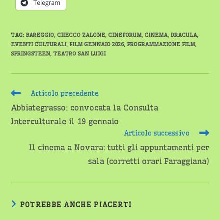
Telegram
TAG
:
BAREGGIO
,
CHECCO ZALONE
,
CINEFORUM
,
CINEMA
,
DRACULA
,
EVENTI CULTURALI
,
FILM GENNAIO 2026
,
PROGRAMMAZIONE FILM
,
SPRINGSTEEN
,
TEATRO SAN LUIGI
Leggi
Articolo precedente
altri
Abbiategrasso: convocata la Consulta
articoli
Interculturale il 19 gennaio
Articolo successivo
Il cinema a Novara: tutti gli appuntamenti per
sala (corretti orari Faraggiana)
POTREBBE ANCHE PIACERTI