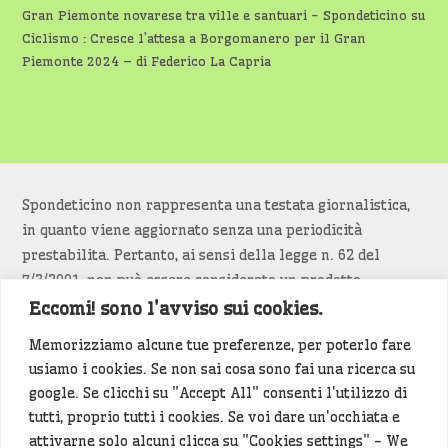
Gran Piemonte novarese tra ville e santuari - Spondeticino
su
Ciclismo : Cresce l’attesa a Borgomanero per il Gran
Piemonte 2024 – di Federico La Capria
Spondeticino non rappresenta una testata giornalistica,
in quanto viene aggiornato senza una periodicità
prestabilita. Pertanto, ai sensi della legge n. 62 del
7/3/2001, non può essere considerato un prodotto
editoriale.
Eccomi! sono l'avviso sui cookies.
Memorizziamo alcune tue preferenze, per poterlo fare
Siamo attenti a non violare copyright e diritti
usiamo i cookies. Se non sai cosa sono fai una ricerca su
d’immagine. Se un contenuto è di tua proprietà e vuoi
google. Se clicchi su "Accept All" consenti l'utilizzo di
richiederne la rimozione
diccelo
(<- clicca per inviarci un
tutti, proprio tutti i cookies. Se voi dare un'occhiata e
messaggio).
attivarne solo alcuni clicca su "Cookies settings" - We