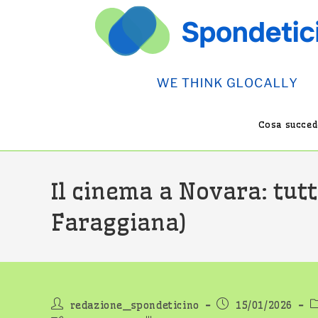
Salta
al
contenuto
Cosa succede
Il cinema a Novara: tutt
Faraggiana)
Autore
Articolo
C
redazione_spondeticino
15/01/2026
dell'articolo:
pubblicato:
d