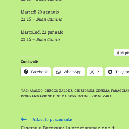
Martedì 20 gennaio
21:15 –
Buen Camino
Mercoledì 21 gennaio
21:15 –
Buen Camin
Mi pi
Condividi:
Facebook
WhatsApp
X
Telegr
TAG
:
ARALDO
,
CHECCO ZALONE
,
CINEFORUM
,
CINEMA
,
FARAGGIA
PROGRAMMAZIONE CINEMA
,
SORRENTINO
,
VIP NOVARA
Leggi
Articolo precedente
altri
Cinema a Bareggio: la programmazione di