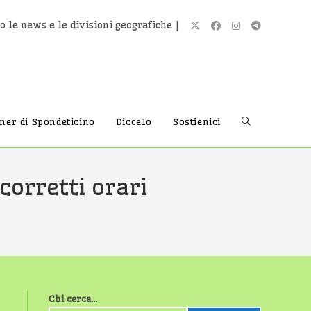
o le news e le divisioni geografiche |
Attiva/disatti
tner di Spondeticino
Diccelo
Sostienici
la
corretti orari
ricerca
sul
Chi cerca...