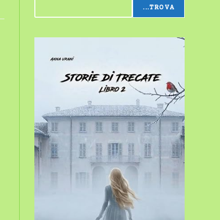
...TROVA
sito
web