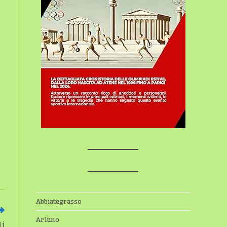
Abbiategrasso
Arluno
li