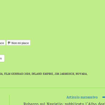
ace
Non mi piace
am
NA
,
FILM GENNAIO 2026
,
INLAND EMPIRE
,
JIM JARMUSCH
,
NOVARA
,
Articolo successivo
Robecco sul Naviglio: pubblicato l’Albo deg