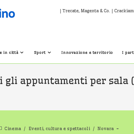
| Trecate, Magenta & Co. | Crackiam
 in città
Sport
Innovazione e territorio
I par
i gli appuntamenti per sala (
ategoria
Cinema
/
Eventi, cultura e spettacoli
/
Novara
ell'articolo: