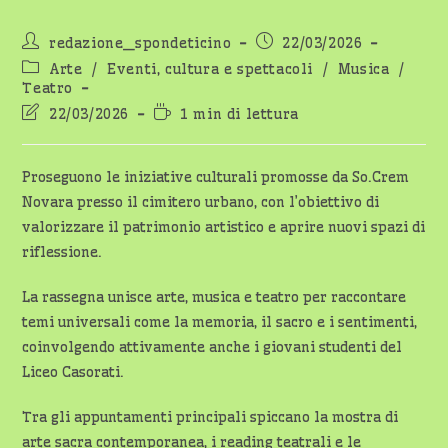
Autore
Articolo
redazione_spondeticino
22/03/2026
dell'articolo:
pubblicato:
Categoria
Arte
/
Eventi, cultura e spettacoli
/
Musica
/
dell'articolo:
Teatro
Ultima
Tempo
22/03/2026
1 min di lettura
modifica
di
dell'articolo:
lettura:
Proseguono le iniziative culturali promosse da So.Crem
Novara presso il cimitero urbano, con l’obiettivo di
valorizzare il patrimonio artistico e aprire nuovi spazi di
riflessione.
La rassegna unisce arte, musica e teatro per raccontare
temi universali come la memoria, il sacro e i sentimenti,
coinvolgendo attivamente anche i giovani studenti del
Liceo Casorati.
Tra gli appuntamenti principali spiccano la mostra di
arte sacra contemporanea, i reading teatrali e le