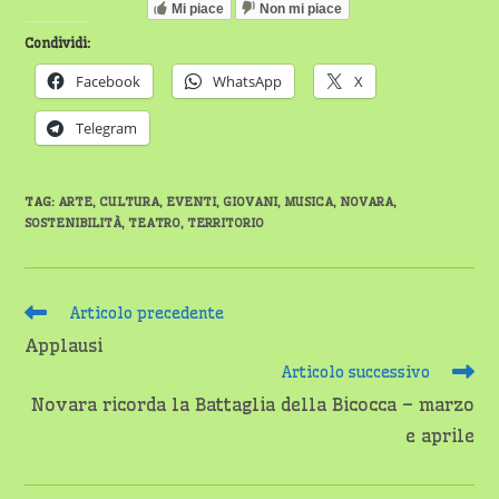
Mi piace
Non mi piace
Condividi:
Facebook
WhatsApp
X
Telegram
TAG
:
ARTE
,
CULTURA
,
EVENTI
,
GIOVANI
,
MUSICA
,
NOVARA
,
SOSTENIBILITÀ
,
TEATRO
,
TERRITORIO
Leggi
Articolo precedente
altri
Applausi
articoli
Articolo successivo
Novara ricorda la Battaglia della Bicocca – marzo
e aprile