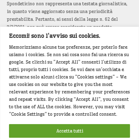
Spondeticino non rappresenta una testata giornalistica,
in quanto viene aggiornato senza una periodicità
prestabilita. Pertanto, ai sensi della legge n. 62 del
7/3/2001, non può essere considerato un prodotto
editoriale.
Eccomi! sono l'avviso sui cookies.
Memorizziamo alcune tue preferenze, per poterlo fare
Siamo attenti a non violare copyright e diritti
usiamo i cookies. Se non sai cosa sono fai una ricerca su
d’immagine. Se un contenuto è di tua proprietà e vuoi
google. Se clicchi su "Accept All" consenti l'utilizzo di
richiederne la rimozione
diccelo
(<- clicca per inviarci un
tutti, proprio tutti i cookies. Se voi dare un'occhiata e
messaggio).
attivarne solo alcuni clicca su "Cookies settings" - We
use cookies on our website to give you the most
Alcuni articoli sono generati in bozza rielaborando, con
relevant experience by remembering your preferences
l'intelligenza artificiale generativa, contenuti
and repeat visits. By clicking “Accept All”, you consent
provenienti da fonti istituzionali e altri siti di interesse
to the use of ALL the cookies. However, you may visit
locale. Prima della pubblicazioni l'articolo viene
"Cookie Settings" to provide a controlled consent.
controllato dalla redazione.
Accetta tutti
Hey che fine fanno i miei dati (privacy policy)
?