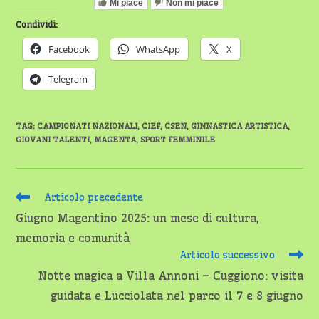
Mi piace
Non mi piace
Condividi:
Facebook
WhatsApp
X
Telegram
TAG
:
CAMPIONATI NAZIONALI
,
CIEF
,
CSEN
,
GINNASTICA ARTISTICA
,
GIOVANI TALENTI
,
MAGENTA
,
SPORT FEMMINILE
Leggi
Articolo precedente
altri
Giugno Magentino 2025: un mese di cultura,
articoli
memoria e comunità
Articolo successivo
Notte magica a Villa Annoni – Cuggiono: visita
guidata e Lucciolata nel parco il 7 e 8 giugno