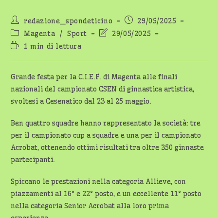
Autore
Articolo
redazione_spondeticino
29/05/2025
dell'articolo:
pubblicato:
Categoria
Ultima
Magenta
/
Sport
29/05/2025
dell'articolo:
modifica
Tempo
1 min di lettura
dell'articolo:
di
lettura:
Grande festa per la C.I.E.F. di Magenta alle finali
nazionali del campionato CSEN di ginnastica artistica,
svoltesi a Cesenatico dal 23 al 25 maggio.
Ben quattro squadre hanno rappresentato la società: tre
per il campionato cup a squadre e una per il campionato
Acrobat, ottenendo ottimi risultati tra oltre 350 ginnaste
partecipanti.
Spiccano le prestazioni nella categoria Allieve, con
piazzamenti al 16° e 22° posto, e un eccellente 11° posto
nella categoria Senior Acrobat alla loro prima