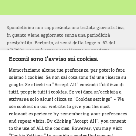
Spondeticino non rappresenta una testata giornalistica,
in quanto viene aggiornato senza una periodicità
prestabilita. Pertanto, ai sensi della legge n. 62 del
7/3/2001, non può essere considerato un prodotto
editoriale.
Eccomi! sono l'avviso sui cookies.
Memorizziamo alcune tue preferenze, per poterlo fare
Siamo attenti a non violare copyright e diritti
usiamo i cookies. Se non sai cosa sono fai una ricerca su
d’immagine. Se un contenuto è di tua proprietà e vuoi
google. Se clicchi su "Accept All" consenti l'utilizzo di
richiederne la rimozione
diccelo
(<- clicca per inviarci un
tutti, proprio tutti i cookies. Se voi dare un'occhiata e
messaggio).
attivarne solo alcuni clicca su "Cookies settings" - We
use cookies on our website to give you the most
Alcuni articoli sono generati in bozza rielaborando, con
relevant experience by remembering your preferences
l'intelligenza artificiale generativa, contenuti
and repeat visits. By clicking “Accept All”, you consent
provenienti da fonti istituzionali e altri siti di interesse
to the use of ALL the cookies. However, you may visit
locale. Prima della pubblicazioni l'articolo viene
"Cookie Settings" to provide a controlled consent.