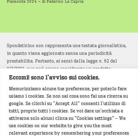
Piemonte 2024 – di Federico La Capria
Spondeticino non rappresenta una testata giornalistica,
in quanto viene aggiornato senza una periodicità
prestabilita. Pertanto, ai sensi della legge n. 62 del
7/3/2001, non può essere considerato un prodotto
editoriale.
Eccomi! sono l'avviso sui cookies.
Memorizziamo alcune tue preferenze, per poterlo fare
Siamo attenti a non violare copyright e diritti
usiamo i cookies. Se non sai cosa sono fai una ricerca su
d’immagine. Se un contenuto è di tua proprietà e vuoi
google. Se clicchi su "Accept All" consenti l'utilizzo di
richiederne la rimozione
diccelo
(<- clicca per inviarci un
tutti, proprio tutti i cookies. Se voi dare un'occhiata e
messaggio).
attivarne solo alcuni clicca su "Cookies settings" - We
use cookies on our website to give you the most
Alcuni articoli sono generati in bozza rielaborando, con
relevant experience by remembering your preferences
l'intelligenza artificiale generativa, contenuti