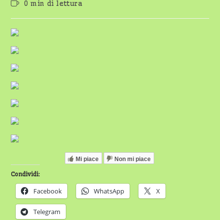
Tempo
0 min di lettura
dell'articolo:
di
lettura:
Mi piace
Non mi piace
Condividi:
Facebook
WhatsApp
X
Telegram