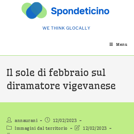
Salta
al
contenuto
Menu
Il sole di febbraio sul
diramatore vigevanese
Autore
Articolo
annaurani
12/02/2023
dell'articolo:
pubblicato:
Categoria
Ultima
Immagini dal territorio
12/02/2023
dell'articolo:
modifica