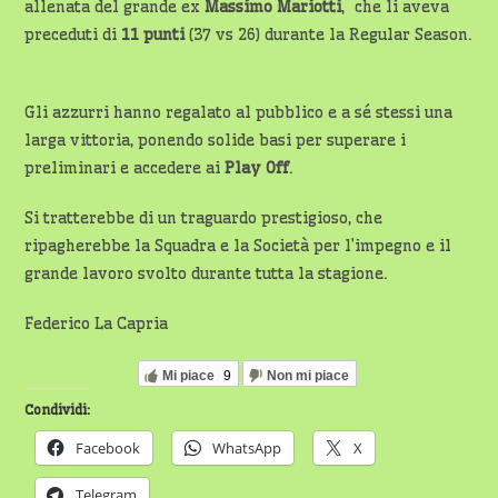
allenata del grande ex
Massimo Mariotti
, che li aveva
preceduti di
11 punti
(37 vs 26) durante la Regular Season.
Gli azzurri hanno regalato al pubblico e a sé stessi una
larga vittoria, ponendo solide basi per superare i
preliminari e accedere ai
Play Off
.
Si tratterebbe di un traguardo prestigioso, che
ripagherebbe la Squadra e la Società per l’impegno e il
grande lavoro svolto durante tutta la stagione.
Federico La Capria
Mi piace
9
Non mi piace
Condividi:
Facebook
WhatsApp
X
Telegram