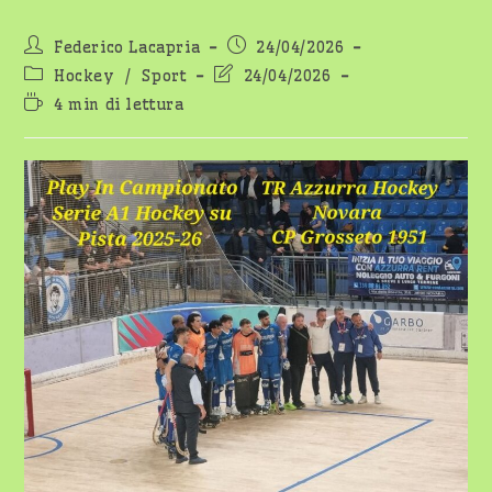
Autore
Articolo
Federico Lacapria
24/04/2026
dell'articolo:
pubblicato:
Categoria
Ultima
Hockey
/
Sport
24/04/2026
dell'articolo:
modifica
Tempo
4 min di lettura
dell'articolo:
di
lettura: