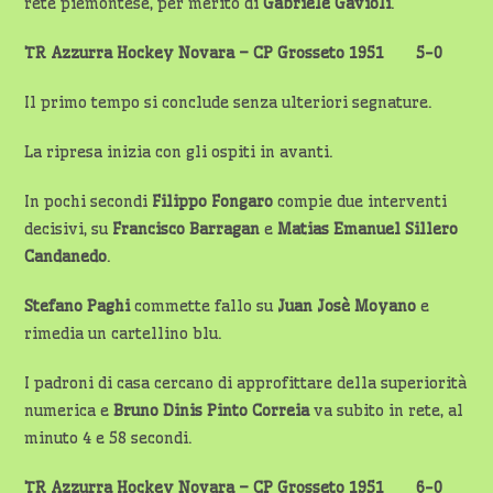
rete piemontese, per merito di
Gabriele Gavioli
.
TR Azzurra Hockey Novara – CP Grosseto 1951 5-0
Il primo tempo si conclude senza ulteriori segnature.
La ripresa inizia con gli ospiti in avanti.
In pochi secondi
Filippo Fongaro
compie due interventi
decisivi, su
Francisco Barragan
e
Matias Emanuel Sillero
Candanedo
.
Stefano Paghi
commette fallo su
Juan
Josè Moyano
e
rimedia un cartellino blu.
I padroni di casa cercano di approfittare della superiorità
numerica e
Bruno Dinis Pinto Correia
va subito in rete, al
minuto 4 e 58 secondi.
TR Azzurra Hockey Novara – CP Grosseto 1951 6-0