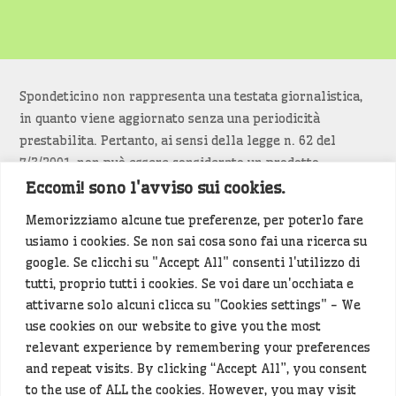
Spondeticino non rappresenta una testata giornalistica,
in quanto viene aggiornato senza una periodicità
prestabilita. Pertanto, ai sensi della legge n. 62 del
7/3/2001, non può essere considerato un prodotto
editoriale.
Eccomi! sono l'avviso sui cookies.
Memorizziamo alcune tue preferenze, per poterlo fare
Siamo attenti a non violare copyright e diritti
usiamo i cookies. Se non sai cosa sono fai una ricerca su
d’immagine. Se un contenuto è di tua proprietà e vuoi
google. Se clicchi su "Accept All" consenti l'utilizzo di
richiederne la rimozione
diccelo
(<- clicca per inviarci un
tutti, proprio tutti i cookies. Se voi dare un'occhiata e
messaggio).
attivarne solo alcuni clicca su "Cookies settings" - We
use cookies on our website to give you the most
Alcuni articoli sono generati in bozza rielaborando, con
relevant experience by remembering your preferences
l'intelligenza artificiale generativa, contenuti
and repeat visits. By clicking “Accept All”, you consent
provenienti da fonti istituzionali e altri siti di interesse
to the use of ALL the cookies. However, you may visit