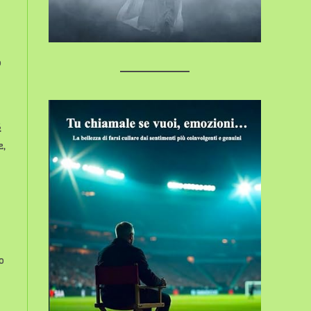
o
é
e,
o