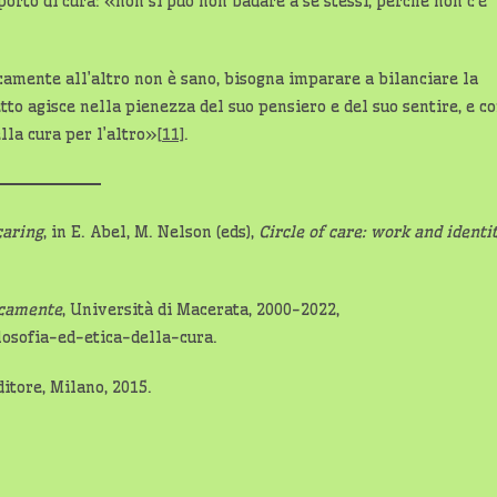
orto di cura: «non si può non badare a sé stessi, perché non c’è
camente all’altro non è sano, bisogna imparare a bilanciare la
tto agisce nella pienezza del suo pensiero e del suo sentire, e c
lla cura per l’altro»
[11]
.
caring
, in E. Abel, M. Nelson (eds),
Circle of care: work and identi
icamente
, Università di Macerata, 2000-2022,
losofia-ed-etica-della-cura.
ditore, Milano, 2015.