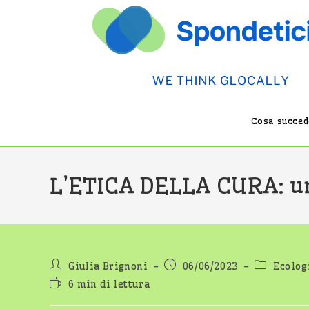
Salta
al
contenuto
Cosa succede
L’ETICA DELLA CURA: un
Autore
Articolo
Categoria
Giulia Brignoni
06/06/2023
Ecologi
dell'articolo:
pubblicato:
dell'artico
Tempo
6 min di lettura
di
lettura: