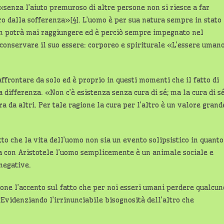
«senza l’aiuto premuroso di altre persone non si riesce a far
aro dalla sofferenza»
[4]
. L’uomo è per sua natura sempre in stato
non potrà mai raggiungere ed è perciò sempre impegnato nel
e conservare il suo essere: corporeo e spiriturale «L’essere uman
affrontare da solo ed è proprio in questi momenti che il fatto di
la differenza. «Non c’è esistenza senza cura di sé; ma la cura di s
 da altri. Per tale ragione la cura per l’altro è un valore grand
atto che la vita dell’uomo non sia un evento solipsistico in quanto
la con Aristotele l’uomo semplicemente è un animale sociale e
 negative.
 pone l’accento sul fatto che per noi esseri umani perdere qualcun
 «Evidenziando l’irrinunciabile bisognosità dell’altro che