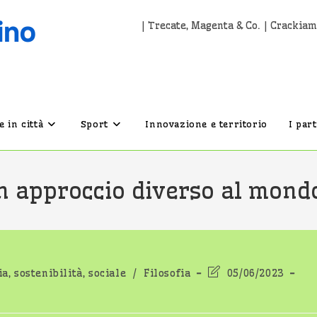
| Trecate, Magenta & Co. | Crackiam
 in città
Sport
Innovazione e territorio
I par
 approccio diverso al mond
Ultima
a, sostenibilità, sociale
/
Filosofia
05/06/2023
lo:
modifica
dell'articolo: