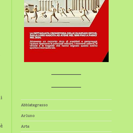
o
i
Abbiategrasso
Arluno
 è
Arte