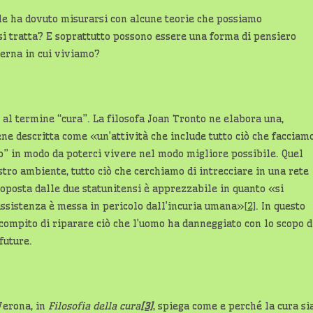
le ha dovuto misurarsi con alcune teorie che possiamo
si tratta? E soprattutto possono essere una forma di pensiero
derna in cui viviamo?
al termine “cura”. La filosofa Joan Tronto ne elabora una,
ene descritta come «un’attività che include tutto ciò che facciam
o” in modo da poterci vivere nel modo migliore possibile. Quel
ostro ambiente, tutto ciò che cerchiamo di intrecciare in una rete
roposta dalle due statunitensi è apprezzabile in quanto «si
sussistenza è messa in pericolo dall’incuria umana»
[2]
. In questo
compito di riparare ciò che l’uomo ha danneggiato con lo scopo d
future.
Verona, in
Filosofia della cura
[3]
, spiega come e perché la cura si