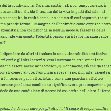
a della condivisione. Tale necessità, nella contemporaneità, è
ero analitico, divide il tessuto della vita in parti distinte nel
o a concepire la realtà come una somma di enti separati, tenuti
igma prende forma l’immagine dell’individuo come ente recintato
e atomistica non corrisponde in nessun modo all’essenza della
zionale «in quanto l’identità personale è la forma emergente
e»
[7]
.
il dipendere da altri si traduca in una vulnerabilità costitutiva
ri enti e gli altri esseri viventi mettono in atto, azioni che
possono essere anche minacciose»
[8]
. Nondimeno, ciò che da sens
ionali come l’amore, l’amicizia e i legami politici intenzionati a
 è l’interesse per l’altro, inteso come «un guardare all’altro
interesse per la sua condizione significa avere preoccupazione pe
ede da una condizione di necessità avvertita nell’altro. Il fatto
indi ha da aver cura per gli altri […] Il senso di responsabilità