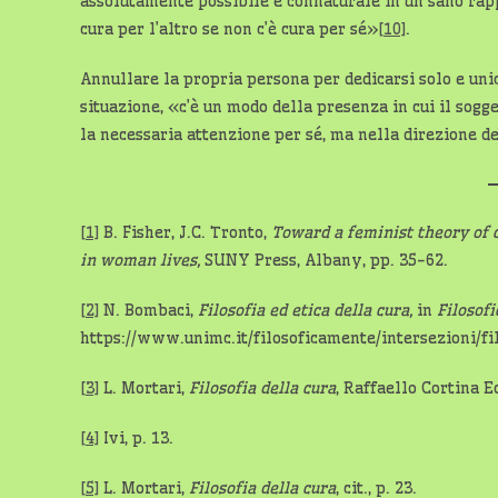
assolutamente possibile e connaturale in un sano rapp
cura per l’altro se non c’è cura per sé»
[10]
.
Annullare la propria persona per dedicarsi solo e uni
situazione, «c’è un modo della presenza in cui il sogge
la necessaria attenzione per sé, ma nella direzione de
[1]
B. Fisher, J.C. Tronto,
Toward a feminist theory of 
in woman lives,
SUNY Press, Albany, pp. 35-62.
[2]
N. Bombaci,
Filosofia ed etica della cura,
in
Filosof
https://www.unimc.it/filosoficamente/intersezioni/fi
[3]
L. Mortari,
Filosofia della cura
, Raffaello Cortina E
[4]
Ivi, p. 13.
[5]
L. Mortari,
Filosofia della cura
, cit., p. 23.