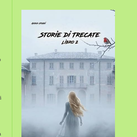
sito
web
o
i
a