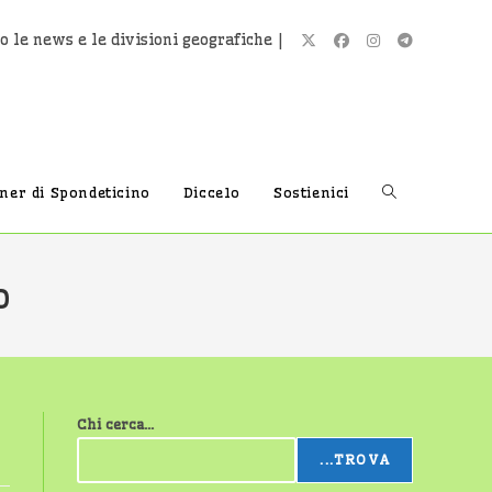
o le news e le divisioni geografiche |
Attiva/disatti
tner di Spondeticino
Diccelo
Sostienici
la
o
ricerca
Chi cerca...
sul
...TROVA