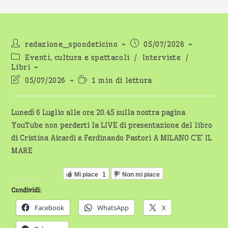
Autore
Articolo
redazione_spondeticino
05/07/2026
dell'articolo:
pubblicato:
Categoria
Eventi, cultura e spettacoli
/
Interviste
/
dell'articolo:
Libri
Ultima
Tempo
05/07/2026
1 min di lettura
modifica
di
dell'articolo:
lettura:
Lunedì 6 Luglio alle ore 20.45 sulla nostra pagina
YouTube non perderti la LIVE di presentazione del libro
di Cristina Aicardi e Ferdinando Pastori A MILANO C’E’ IL
MARE
Mi piace
1
Non mi piace
Condividi:
Facebook
WhatsApp
X