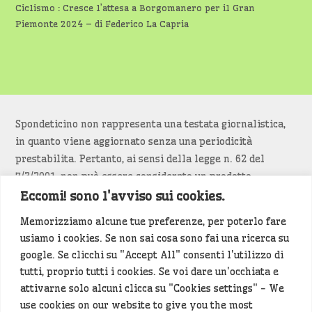
Ciclismo : Cresce l’attesa a Borgomanero per il Gran
Piemonte 2024 – di Federico La Capria
Spondeticino non rappresenta una testata giornalistica,
in quanto viene aggiornato senza una periodicità
prestabilita. Pertanto, ai sensi della legge n. 62 del
7/3/2001, non può essere considerato un prodotto
editoriale.
Eccomi! sono l'avviso sui cookies.
Memorizziamo alcune tue preferenze, per poterlo fare
Siamo attenti a non violare copyright e diritti
usiamo i cookies. Se non sai cosa sono fai una ricerca su
d’immagine. Se un contenuto è di tua proprietà e vuoi
google. Se clicchi su "Accept All" consenti l'utilizzo di
richiederne la rimozione
diccelo
(<- clicca per inviarci un
tutti, proprio tutti i cookies. Se voi dare un'occhiata e
messaggio).
attivarne solo alcuni clicca su "Cookies settings" - We
use cookies on our website to give you the most
Alcuni articoli sono generati in bozza rielaborando, con