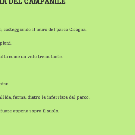
MA DEL CAMPANILE
i, costeggiando il muro del parco Cicogna.
pioni.
gialla come un velo tremolante.
aino.
llida, ferma, dietro le inferriate del parco.
ttuare appena sopra il suolo.