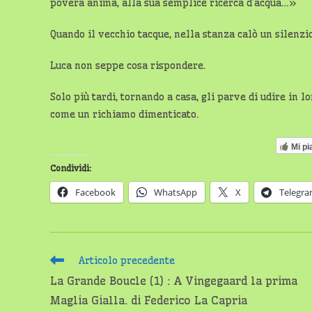
povera anima, alla sua semplice ricerca d’acqua…»
Quando il vecchio tacque, nella stanza calò un silenzi
Luca non seppe cosa rispondere.
Solo più tardi, tornando a casa, gli parve di udire in
come un richiamo dimenticato.
Mi pi
Condividi:
Facebook
WhatsApp
X
Telegr
Leggi
Articolo precedente
altri
La Grande Boucle (1) : A Vingegaard la prima
articoli
Maglia Gialla. di Federico La Capria