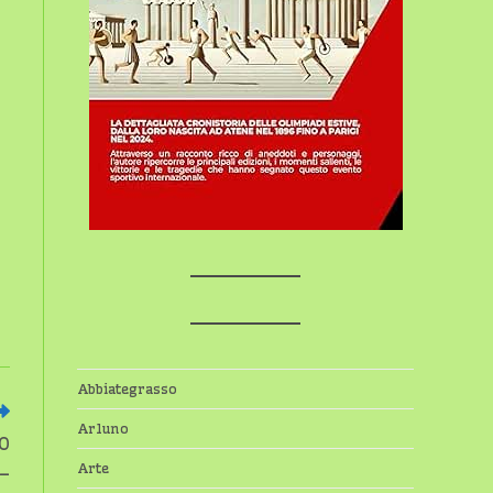
Abbiategrasso
Arluno
O
Arte
–