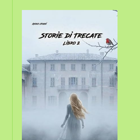
sito
web