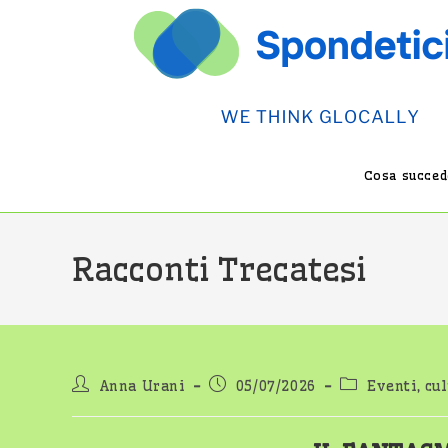
Salta
al
contenuto
Cosa succede
Racconti Trecatesi
Autore
Articolo
Categoria
Anna Urani
05/07/2026
Eventi, cul
dell'articolo:
pubblicato:
dell'articolo: