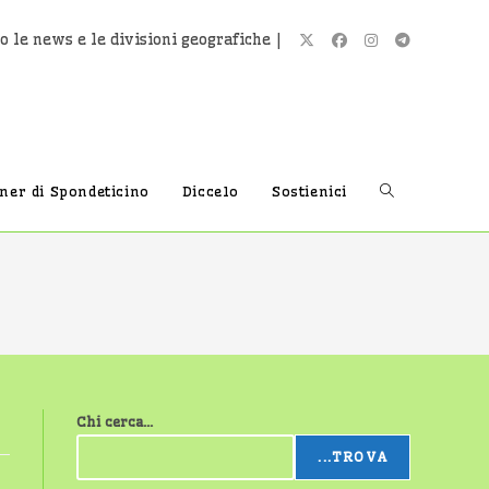
o le news e le divisioni geografiche |
Attiva/disatti
tner di Spondeticino
Diccelo
Sostienici
la
ricerca
Chi cerca...
sul
...TROVA