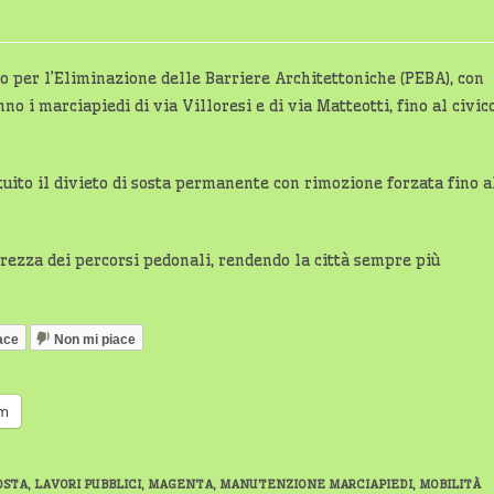
o per l’Eliminazione delle Barriere Architettoniche (PEBA), con
 i marciapiedi di via Villoresi e di via Matteotti, fino al civic
tuito il divieto di sosta permanente con rimozione forzata fino a
curezza dei percorsi pedonali, rendendo la città sempre più
ace
Non mi piace
am
OSTA
,
LAVORI PUBBLICI
,
MAGENTA
,
MANUTENZIONE MARCIAPIEDI
,
MOBILITÀ