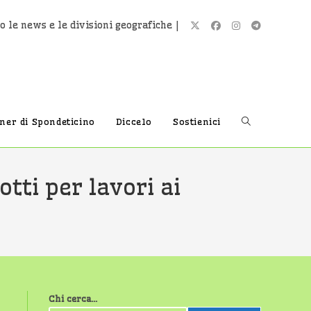
o le news e le divisioni geografiche |
Attiva/disatti
tner di Spondeticino
Diccelo
Sostienici
la
otti per lavori ai
ricerca
sul
Chi cerca...