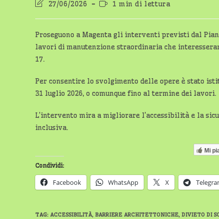
Ultima
Tempo
27/06/2026
1 min di lettura
modifica
di
dell'articolo:
lettura:
Proseguono a Magenta gli interventi previsti dal Pian
lavori di manutenzione straordinaria che interesseranno
17.
Per consentire lo svolgimento delle opere è stato isti
31 luglio 2026, o comunque fino al termine dei lavori.
L’intervento mira a migliorare l’accessibilità e la si
inclusiva.
Mi pi
Condividi:
Facebook
WhatsApp
X
Telegr
TAG
:
ACCESSIBILITÀ
,
BARRIERE ARCHITETTONICHE
,
DIVIETO DI S