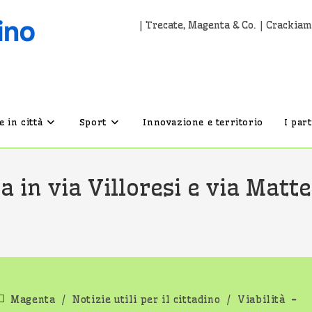
| Trecate, Magenta & Co. | Crackiam
 in città
Sport
Innovazione e territorio
I par
a in via Villoresi e via Matte
ategoria
Magenta
/
Notizie utili per il cittadino
/
Viabilità
ell'articolo: