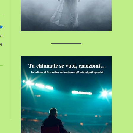
la
le