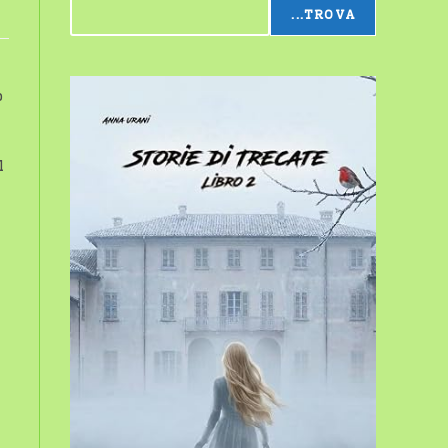
...TROVA
sito
o
web
l