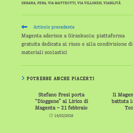
URBANA
,
PEBA
,
VIA MATTEOTTI
,
VIA VILLORESI
,
VIABILITÀ
Leggi
Articolo precedente
altri
Magenta aderisce a Giraskuola: piattaforma
articoli
gratuita dedicata al riuso e alla condivisione di
materiali scolastici
POTREBBE ANCHE PIACERTI
Stefano Fresi porta
Il Magen
“Dioggene” al Lirico di
battuta 
Magenta – 21 febbraio
Tom
19/02/2026