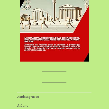
Abbiategrasso
Arluno