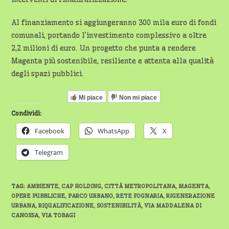
Al finanziamento si aggiungeranno 300 mila euro di fondi
comunali, portando l’investimento complessivo a oltre
2,2 milioni di euro. Un progetto che punta a rendere
Magenta più sostenibile, resiliente e attenta alla qualità
degli spazi pubblici.
Mi piace
Non mi piace
Condividi:
Facebook
WhatsApp
X
Telegram
TAG
:
AMBIENTE
,
CAP HOLDING
,
CITTÀ METROPOLITANA
,
MAGENTA
,
OPERE PUBBLICHE
,
PARCO URBANO
,
RETE FOGNARIA
,
RIGENERAZIONE
URBANA
,
RIQUALIFICAZIONE
,
SOSTENIBILITÀ
,
VIA MADDALENA DI
CANOSSA
,
VIA TOBAGI