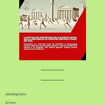
Abbiategrasso
Arluno