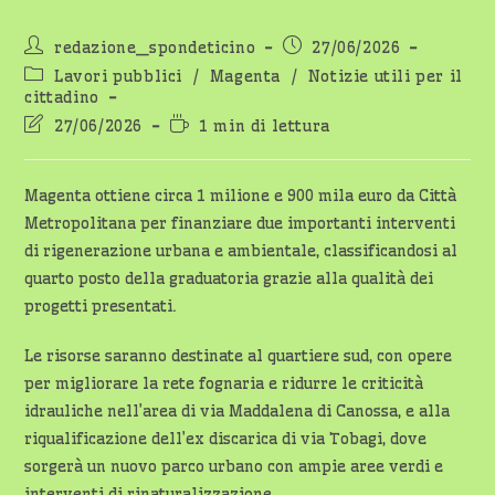
Autore
Articolo
redazione_spondeticino
27/06/2026
dell'articolo:
pubblicato:
Categoria
Lavori pubblici
/
Magenta
/
Notizie utili per il
dell'articolo:
cittadino
Ultima
Tempo
27/06/2026
1 min di lettura
modifica
di
dell'articolo:
lettura:
Magenta ottiene circa 1 milione e 900 mila euro da Città
Metropolitana per finanziare due importanti interventi
di rigenerazione urbana e ambientale, classificandosi al
quarto posto della graduatoria grazie alla qualità dei
progetti presentati.
Le risorse saranno destinate al quartiere sud, con opere
per migliorare la rete fognaria e ridurre le criticità
idrauliche nell’area di via Maddalena di Canossa, e alla
riqualificazione dell’ex discarica di via Tobagi, dove
sorgerà un nuovo parco urbano con ampie aree verdi e
interventi di rinaturalizzazione.