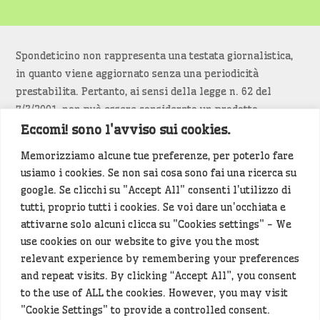
Spondeticino non rappresenta una testata giornalistica,
in quanto viene aggiornato senza una periodicità
prestabilita. Pertanto, ai sensi della legge n. 62 del
7/3/2001, non può essere considerato un prodotto
editoriale.
Eccomi! sono l'avviso sui cookies.
Memorizziamo alcune tue preferenze, per poterlo fare
Siamo attenti a non violare copyright e diritti
usiamo i cookies. Se non sai cosa sono fai una ricerca su
d’immagine. Se un contenuto è di tua proprietà e vuoi
google. Se clicchi su "Accept All" consenti l'utilizzo di
richiederne la rimozione
diccelo
(<- clicca per inviarci un
tutti, proprio tutti i cookies. Se voi dare un'occhiata e
messaggio).
attivarne solo alcuni clicca su "Cookies settings" - We
use cookies on our website to give you the most
Alcuni articoli sono generati in bozza rielaborando, con
relevant experience by remembering your preferences
l'intelligenza artificiale generativa, contenuti
and repeat visits. By clicking “Accept All”, you consent
provenienti da fonti istituzionali e altri siti di interesse
to the use of ALL the cookies. However, you may visit
locale. Prima della pubblicazioni l'articolo viene
"Cookie Settings" to provide a controlled consent.
controllato dalla redazione.