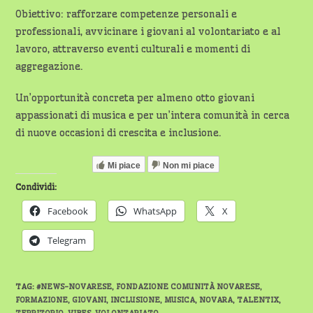
Obiettivo: rafforzare competenze personali e
professionali, avvicinare i giovani al volontariato e al
lavoro, attraverso eventi culturali e momenti di
aggregazione.
Un’opportunità concreta per almeno otto giovani
appassionati di musica e per un’intera comunità in cerca
di nuove occasioni di crescita e inclusione.
Mi piace
Non mi piace
Condividi:
Facebook
WhatsApp
X
Telegram
TAG
:
#NEWS-NOVARESE
,
FONDAZIONE COMUNITÀ NOVARESE
,
FORMAZIONE
,
GIOVANI
,
INCLUSIONE
,
MUSICA
,
NOVARA
,
TALENTIX
,