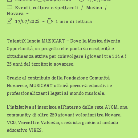
dell'articolo:
pubblicato:
Categoria
Eventi, cultura e spettacoli
/
Musica
/
dell'articolo:
Novara
Ultima
Tempo
17/07/2025
1 min di lettura
modifica
di
dell'articolo:
lettura:
TalentiX lancia MUSICART – Dove la Musica diventa
Opportunità, un progetto che punta su creatività e
cittadinanza attiva per coinvolgere i giovani tra i 14 e i
25 anni del territorio novarese.
Grazie al contributo della Fondazione Comunità
Novarese, MUSICART offrirà percorsi educativi e
professionalizzanti legati al mondo musicale.
L’iniziativa si inserisce all’interno della rete ATOM, una
community di oltre 250 giovani volontari tra Novara,
VCO, Vercelli e Valsesia, cresciuta grazie al metodo
educativo VIBES.