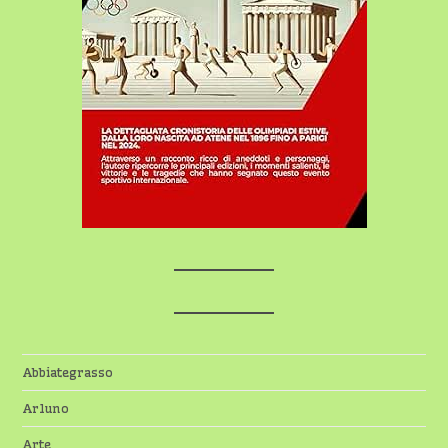
Abbiategrasso
Arluno
Arte