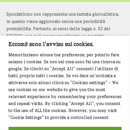
Spondeticino non rappresenta una testata giornalistica,
in quanto viene aggiornato senza una periodicità
prestabilita. Pertanto, ai sensi della legge n. 62 del
7/3/2001, non può essere considerato un prodotto
editoriale.
Eccomi! sono l'avviso sui cookies.
Memorizziamo alcune tue preferenze, per poterlo fare
Siamo attenti a non violare copyright e diritti
usiamo i cookies. Se non sai cosa sono fai una ricerca su
d’immagine. Se un contenuto è di tua proprietà e vuoi
google. Se clicchi su "Accept All" consenti l'utilizzo di
richiederne la rimozione
diccelo
(<- clicca per inviarci un
tutti, proprio tutti i cookies. Se voi dare un'occhiata e
messaggio).
attivarne solo alcuni clicca su "Cookies settings" - We
use cookies on our website to give you the most
Alcuni articoli sono generati in bozza rielaborando, con
relevant experience by remembering your preferences
l'intelligenza artificiale generativa, contenuti
and repeat visits. By clicking “Accept All”, you consent
provenienti da fonti istituzionali e altri siti di interesse
to the use of ALL the cookies. However, you may visit
locale. Prima della pubblicazioni l'articolo viene
"Cookie Settings" to provide a controlled consent.
controllato dalla redazione.