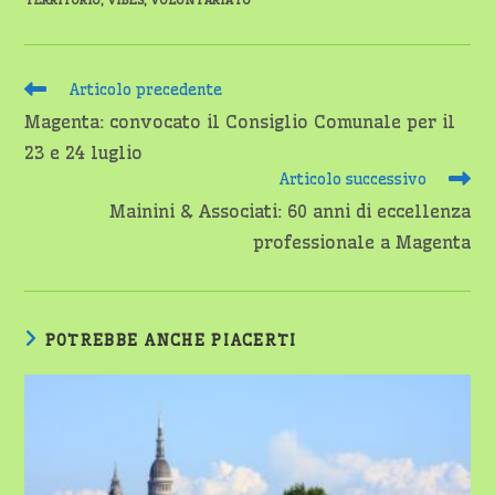
TERRITORIO
,
VIBES
,
VOLONTARIATO
Leggi
Articolo precedente
altri
Magenta: convocato il Consiglio Comunale per il
articoli
23 e 24 luglio
Articolo successivo
Mainini & Associati: 60 anni di eccellenza
professionale a Magenta
POTREBBE ANCHE PIACERTI