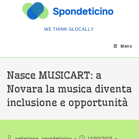
Salta
al
contenuto
Menu
Nasce MUSICART: a
Novara la musica diventa
inclusione e opportunità
Autore
Articolo
redazione_spondeticino
17/07/2025