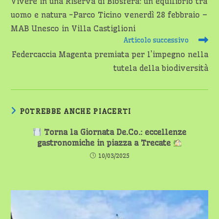
Vivere in una Riserva di Biosfera: un equilibrio tra
articoli
uomo e natura -Parco Ticino venerdì 28 febbraio –
MAB Unesco in Villa Castiglioni
Articolo successivo
Federcaccia Magenta premiata per l’impegno nella
tutela della biodiversità
POTREBBE ANCHE PIACERTI
Torna la Giornata De.Co.: eccellenze
gastronomiche in piazza a Trecate
10/03/2025