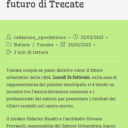
futuro di Trecate
Autore
Articolo
redazione_spondeticino
25/02/2025
dell'articolo:
pubblicato:
Categoria
Ultima
Notizie
/
Trecate
25/02/2025
dell'articolo:
modifica
Tempo
2 min di lettura
dell'articolo:
di
lettura:
Trecate compie un passo decisivo verso il futuro
urbanistico della città.
Lunedì 24 febbraio
, nella sala di
rappresentanza del palazzo municipale, si è tenuto un
incontro tra l’amministrazione comunale e i
professionisti del settore per presentare i risultati dei
rilievi condotti nel centro storico.
Il sindaco Federico Binatti e l’architetto Silvana
Provasoli, responsabile del Settore Urbanistica, hanno