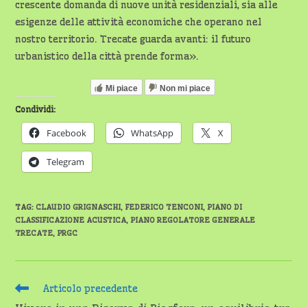
crescente domanda di nuove unità residenziali, sia alle
esigenze delle attività economiche che operano nel
nostro territorio. Trecate guarda avanti: il futuro
urbanistico della città prende forma».
Mi piace
Non mi piace
Condividi:
Facebook
WhatsApp
X
Telegram
TAG
:
CLAUDIO GRIGNASCHI
,
FEDERICO TENCONI
,
PIANO DI
CLASSIFICAZIONE ACUSTICA
,
PIANO REGOLATORE GENERALE
TRECATE
,
PRGC
Leggi
Articolo precedente
altri