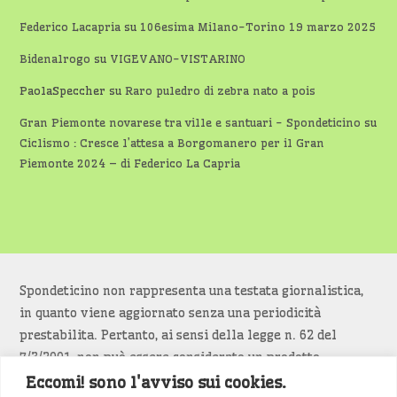
Federico Lacapria
su
106esima Milano-Torino 19 marzo 2025
Bidenalrogo
su
VIGEVANO-VISTARINO
PaolaSpeccher
su
Raro puledro di zebra nato a pois
Gran Piemonte novarese tra ville e santuari - Spondeticino
su
Ciclismo : Cresce l’attesa a Borgomanero per il Gran
Piemonte 2024 – di Federico La Capria
Spondeticino non rappresenta una testata giornalistica,
in quanto viene aggiornato senza una periodicità
prestabilita. Pertanto, ai sensi della legge n. 62 del
7/3/2001, non può essere considerato un prodotto
editoriale.
Eccomi! sono l'avviso sui cookies.