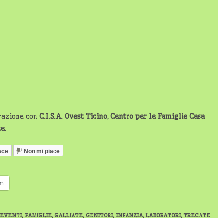
orazione con
C.I.S.A. Ovest Ticino
,
Centro per le Famiglie Casa
te
.
ace
Non mi piace
am
EVENTI
,
FAMIGLIE
,
GALLIATE
,
GENITORI
,
INFANZIA
,
LABORATORI
,
TRECATE