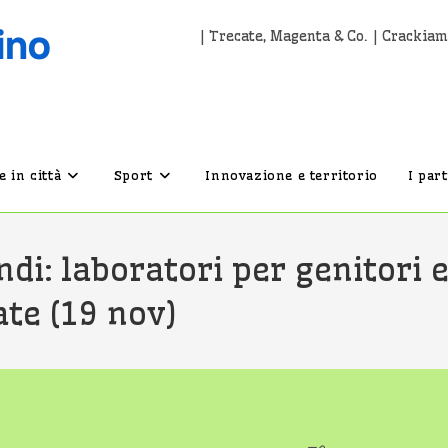
| Trecate, Magenta & Co. | Crackiam
 in città
Sport
Innovazione e territorio
I par
ndi: laboratori per genitori 
ate (19 nov)