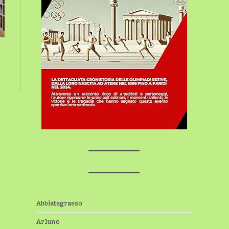
Abbiategrasso
Arluno