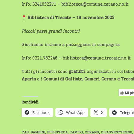
Info: 3341052271 – biblioteca@comune.cerano.no.it
Biblioteca di Trecate – 19 novembre 2025
Piccoli passi grandi incontri
Giochiamo insieme a passeggiare in compagnia
Info: 0321.783246 – biblioteca@comune.trecate.no.it
Tutti gli incontri sono
gratuiti
, organizzati in collab
Aperta
e i
Comuni di Galliate, Cameri, Cerano e Treca
Mi pi
Condividi:
Facebook
WhatsApp
X
Telegr
TAG
:
BAMBINI
,
BIBLIOTECA
,
CAMERI
,
CERANO
,
CISAOVESTTICINO
,