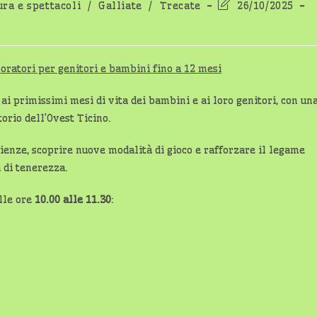
Ultima
ura e spettacoli
/
Galliate
/
Trecate
26/10/2025
modifica
dell'articolo:
o ai primissimi mesi di vita dei bambini e ai loro genitori, con un
torio dell’Ovest Ticino.
ienze, scoprire nuove modalità di gioco e rafforzare il legame
 di tenerezza.
alle ore
10.00 alle 11.30
: