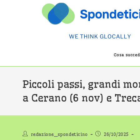
Salta
al
contenuto
Cosa succede
Piccoli passi, grandi mo
a Cerano (6 nov) e Trec
Autore
Articolo
redazione_spondeticino
26/10/2025
dell'articolo:
pubblicato: