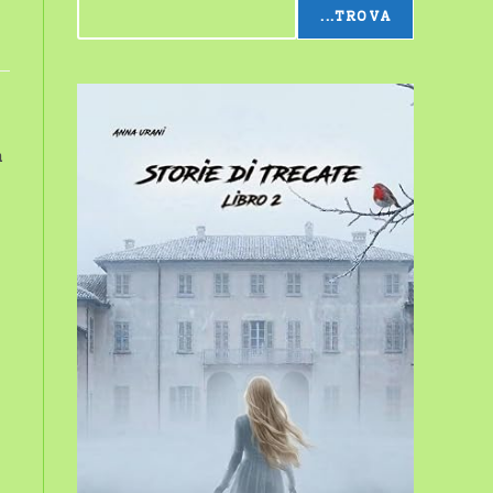
...TROVA
sito
web
a