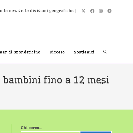
o le news e le divisioni geografiche |
Attiva/disatti
tner di Spondeticino
Diccelo
Sostienici
la
e bambini fino a 12 mesi
ricerca
sul
Chi cerca...