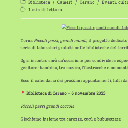
Categoria
Biblioteca
/
Cameri
/
Cerano
/
Eventi, cult
dell'articolo:
Tempo
1 min di lettura
di
lettura:
Torna
Piccoli passi, grandi mondi
, il progetto dedicat
serie di laboratori gratuiti nelle biblioteche del terri
Ogni incontro sarà un’occasione per condividere esper
genitore-bambino, tra musica, filastrocche e momenti
Ecco il calendario dei prossimi appuntamenti, tutti d
Biblioteca di Cerano – 6 novembre 2025
Piccoli passi grandi coccole
Giochiamo insieme tra carezze, cucù e bubusettete