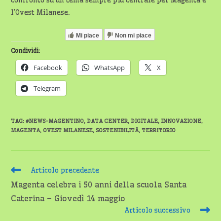
confronto su un tema sempre più centrale per Magenta e
l’Ovest Milanese.
Mi piace
Non mi piace
Condividi:
Facebook
WhatsApp
X
Telegram
TAG
:
#NEWS-MAGENTINO
,
DATA CENTER
,
DIGITALE
,
INNOVAZIONE
,
MAGENTA
,
OVEST MILANESE
,
SOSTENIBILITÀ
,
TERRITORIO
Leggi
Articolo precedente
altri
Magenta celebra i 50 anni della scuola Santa
articoli
Caterina – Giovedì 14 maggio
Articolo successivo