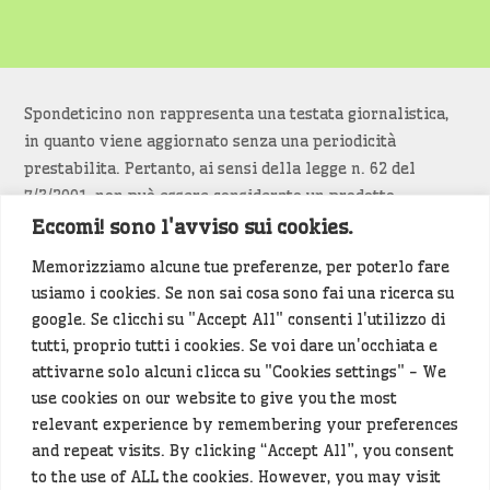
Spondeticino non rappresenta una testata giornalistica,
in quanto viene aggiornato senza una periodicità
prestabilita. Pertanto, ai sensi della legge n. 62 del
7/3/2001, non può essere considerato un prodotto
editoriale.
Eccomi! sono l'avviso sui cookies.
Memorizziamo alcune tue preferenze, per poterlo fare
Siamo attenti a non violare copyright e diritti
usiamo i cookies. Se non sai cosa sono fai una ricerca su
d’immagine. Se un contenuto è di tua proprietà e vuoi
google. Se clicchi su "Accept All" consenti l'utilizzo di
richiederne la rimozione
diccelo
(<- clicca per inviarci un
tutti, proprio tutti i cookies. Se voi dare un'occhiata e
messaggio).
attivarne solo alcuni clicca su "Cookies settings" - We
use cookies on our website to give you the most
Alcuni articoli sono generati in bozza rielaborando, con
relevant experience by remembering your preferences
l'intelligenza artificiale generativa, contenuti
and repeat visits. By clicking “Accept All”, you consent
provenienti da fonti istituzionali e altri siti di interesse
to the use of ALL the cookies. However, you may visit
locale. Prima della pubblicazioni l'articolo viene