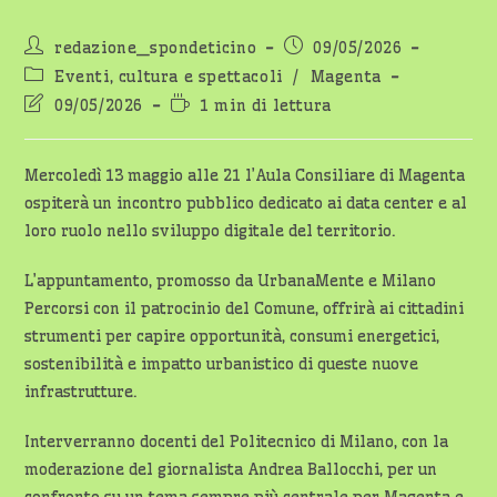
Autore
Articolo
redazione_spondeticino
09/05/2026
dell'articolo:
pubblicato:
Categoria
Eventi, cultura e spettacoli
/
Magenta
dell'articolo:
Ultima
Tempo
09/05/2026
1 min di lettura
modifica
di
dell'articolo:
lettura:
Mercoledì 13 maggio alle 21 l’Aula Consiliare di Magenta
ospiterà un incontro pubblico dedicato ai data center e al
loro ruolo nello sviluppo digitale del territorio.
L’appuntamento, promosso da UrbanaMente e Milano
Percorsi con il patrocinio del Comune, offrirà ai cittadini
strumenti per capire opportunità, consumi energetici,
sostenibilità e impatto urbanistico di queste nuove
infrastrutture.
Interverranno docenti del Politecnico di Milano, con la
moderazione del giornalista Andrea Ballocchi, per un