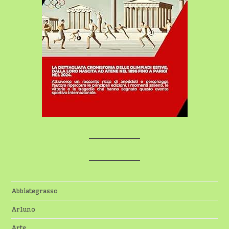
Abbiategrasso
Arluno
Arte