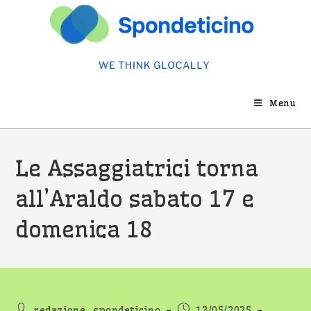
Salta
al
contenuto
Menu
Le Assaggiatrici torna
all’Araldo sabato 17 e
domenica 18
Autore
Articolo
redazione_spondeticino
13/05/2025