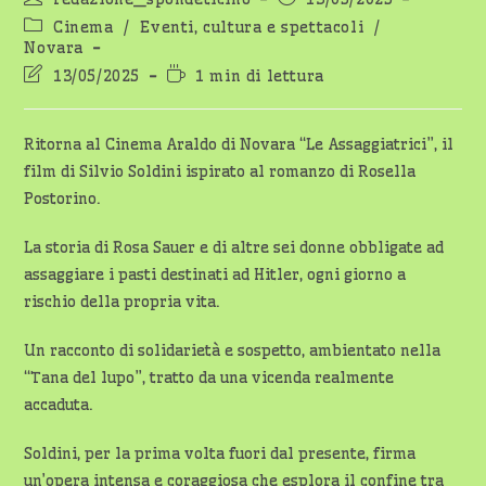
dell'articolo:
pubblicato:
Categoria
Cinema
/
Eventi, cultura e spettacoli
/
dell'articolo:
Novara
Ultima
Tempo
13/05/2025
1 min di lettura
modifica
di
dell'articolo:
lettura:
Ritorna al Cinema Araldo di Novara “Le Assaggiatrici”, il
film di Silvio Soldini ispirato al romanzo di Rosella
Postorino.
La storia di Rosa Sauer e di altre sei donne obbligate ad
assaggiare i pasti destinati ad Hitler, ogni giorno a
rischio della propria vita.
Un racconto di solidarietà e sospetto, ambientato nella
“Tana del lupo”, tratto da una vicenda realmente
accaduta.
Soldini, per la prima volta fuori dal presente, firma
un’opera intensa e coraggiosa che esplora il confine tra