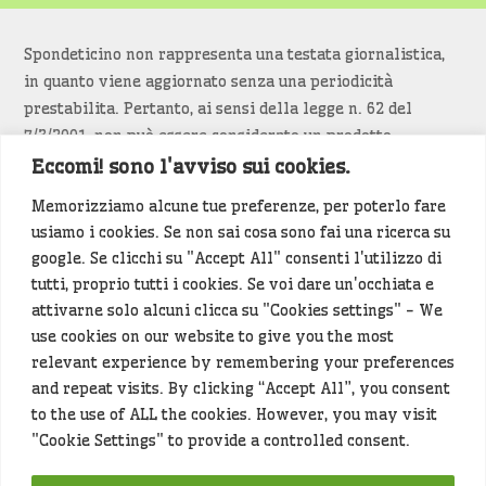
Spondeticino non rappresenta una testata giornalistica,
in quanto viene aggiornato senza una periodicità
prestabilita. Pertanto, ai sensi della legge n. 62 del
7/3/2001, non può essere considerato un prodotto
editoriale.
Eccomi! sono l'avviso sui cookies.
Memorizziamo alcune tue preferenze, per poterlo fare
Siamo attenti a non violare copyright e diritti
usiamo i cookies. Se non sai cosa sono fai una ricerca su
d’immagine. Se un contenuto è di tua proprietà e vuoi
google. Se clicchi su "Accept All" consenti l'utilizzo di
richiederne la rimozione
diccelo
(<- clicca per inviarci un
tutti, proprio tutti i cookies. Se voi dare un'occhiata e
messaggio).
attivarne solo alcuni clicca su "Cookies settings" - We
use cookies on our website to give you the most
Alcuni articoli sono generati in bozza rielaborando, con
relevant experience by remembering your preferences
l'intelligenza artificiale generativa, contenuti
and repeat visits. By clicking “Accept All”, you consent
provenienti da fonti istituzionali e altri siti di interesse
to the use of ALL the cookies. However, you may visit
locale. Prima della pubblicazioni l'articolo viene
"Cookie Settings" to provide a controlled consent.
controllato dalla redazione.