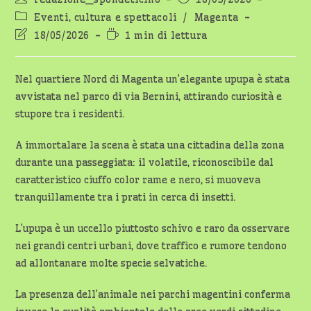
dell'articolo:
pubblicato:
Categoria
Eventi, cultura e spettacoli
/
Magenta
dell'articolo:
Ultima
Tempo
18/05/2026
1 min di lettura
modifica
di
dell'articolo:
lettura:
Nel quartiere Nord di Magenta un’elegante upupa è stata
avvistata nel parco di via Bernini, attirando curiosità e
stupore tra i residenti.
A immortalare la scena è stata una cittadina della zona
durante una passeggiata: il volatile, riconoscibile dal
caratteristico ciuffo color rame e nero, si muoveva
tranquillamente tra i prati in cerca di insetti.
L’upupa è un uccello piuttosto schivo e raro da osservare
nei grandi centri urbani, dove traffico e rumore tendono
ad allontanare molte specie selvatiche.
La presenza dell’animale nei parchi magentini conferma