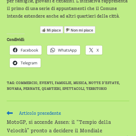
per famiglie, giovani e cittadini. L’iniziativa rappresenta
il primo di una serie di appuntamenti che il Comune
intende estendere anche ad altri quartieri della città.
Mi piace
Non mi piace
Condividi:
Facebook
WhatsApp
X
Telegram
TAG
:
COMMERCIO
,
EVENTI
,
FAMIGLIE
,
MUSICA
,
NOTTE D'ESTATE
,
NOVARA
,
PERNATE
,
QUARTIERI
,
SPETTACOLI
,
TERRITORIO
Leggi
Articolo precedente
altri
MotoGP, si accende Assen: il “Tempio della
articoli
Velocità” pronto a decidere il Mondiale