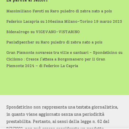
La parola ai lettori
Massimiliano Favoti
su
Raro puledro di zebra nato a pois
Federico Lacapria
su
106esima Milano-Torino 19 marzo 2025
Bidenalrogo
su
VIGEVANO-VISTARINO
PaolaSpeccher
su
Raro puledro di zebra nato a pois
Gran Piemonte novarese tra ville e santuari - Spondeticino
su
Ciclismo : Cresce l’attesa a Borgomanero per il Gran
Piemonte 2024 – di Federico La Capria
Spondeticino non rappresenta una testata giornalistica,
in quanto viene aggiornato senza una periodicità
prestabilita. Pertanto, ai sensi della legge n. 62 del
7/3/2001, non può essere considerato un prodotto